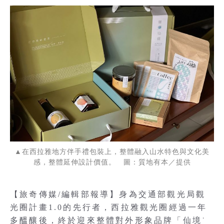
▲在西拉雅地方伴手禮包裝上，整體融入山水特色與文化美
感，整體延伸設計價值。 圖：質地有本／提供
【旅奇傳媒/編輯部報導】身為交通部觀光局觀
光圈計畫1.0的先行者，西拉雅觀光圈經過一年
多醞釀後，終於迎來整體對外形象品牌「仙境˙