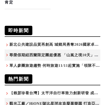
肯定
即時新聞
新北公共建設品質再創高 城鄉局勇奪2026國家卓越建設獎6項殊榮
尊榮假期紐西蘭限定團超優惠 「山嵐之境10天」挑戰市場最高CP值
單人參團旅遊趨勢 何時旅遊11/11起實施「領隊不配房」 落單更免收單房差
熱門新聞
【賴瑟珍看台灣】太平洋自行車致力創新研發 成就台灣隱形冠軍
觀光工廠／HiONE啵比星球改造廢棄樂園 打造亞洲最大寵物天堂