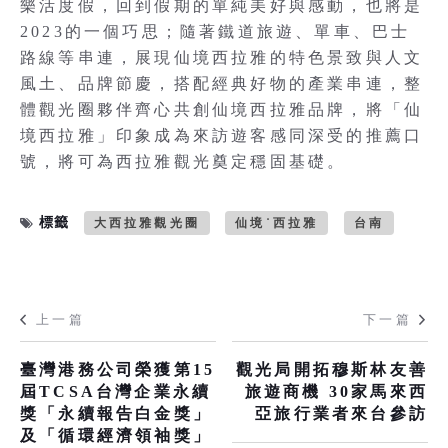
樂活度假，回到假期的單純美好與感動，也將是
2023的一個巧思；隨著鐵道旅遊、單車、巴士
路線等串連，展現仙境西拉雅的特色景致與人文
風土、品牌節慶，搭配經典好物的產業串連，整
體觀光圈夥伴齊心共創仙境西拉雅品牌，將「仙
境西拉雅」印象成為來訪遊客感同深受的推薦口
號，將可為西拉雅觀光奠定穩固基礎。
標籤
大西拉雅觀光圈
仙境˙西拉雅
台南
上一篇
下一篇
臺灣港務公司榮獲第15
觀光局開拓穆斯林友善
屆TCSA台灣企業永續
旅遊商機 30家馬來西
獎「永續報告白金獎」
亞旅行業者來台參訪
及「循環經濟領袖獎」