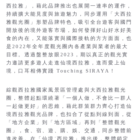
西拉雅」，藉此品牌推出也展開一連串的運作，
持續擴大能見度與旅遊魅力，同步運用「大西拉
雅觀光圈」形塑品牌特色，吸引全台遊客與國門
開放後的境外遊客市場，如何發揮好山好水好美
食的內在，又能落實與國際接軌的方方面面，也
是2022年全年度觀光圈內各產業與業者的最大
目標。透過盤整放眼2023，期以真正的觀光實
力邀請更多遊人走進仙境西拉雅，進而愛上仙
境，口耳相傳實踐 Touching SIRAYA！
綜觀西拉雅國家風景區管理處與大西拉雅觀光
圈，整體起點環繞著「一個人做，不會比一群人
一起做更好」的思維，藉此群策群力齊心打造仙
境西拉雅觀光品牌，也扣合了從點到線到面，從
「地方企業」到「地方區域」再到「整體觀光
圈」，食、宿、遊、購、娛、交通，同步整體前
進改善。在「仙境˙西拉雅」推出後，整體鎖定