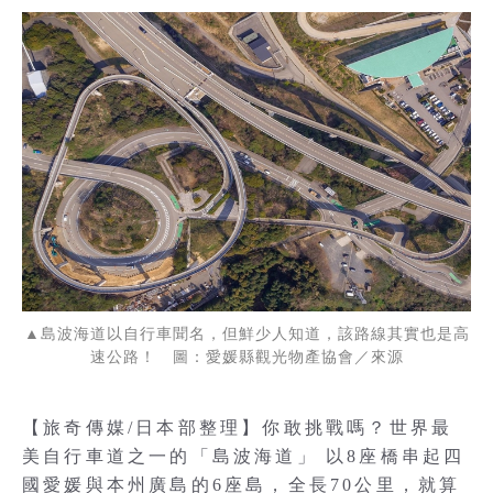
▲島波海道以自行車聞名，但鮮少人知道，該路線其實也是高
速公路！ 圖：愛媛縣觀光物產協會／來源
【旅奇傳媒/日本部整理】你敢挑戰嗎？世界最
美自行車道之一的「島波海道」 以8座橋串起四
國愛媛與本州廣島的6座島，全長70公里，就算