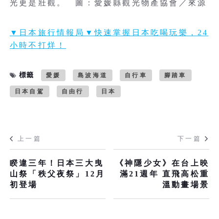
光更是壯觀。 圖：愛媛縣觀光物產協會／來源
▼日本旅行情報局▼快速掌握日本吃喝玩樂，24
小時不打烊！
標籤
愛媛
島波海道
自行車
腳踏車
日本自駕
自由行
日本
上一篇
下一篇
睽違三年！日本三大曳
《神隱少女》在台上映
山祭「秩父夜祭」12月
滿21週年 直飛高松重
初登場
溫動畫場景