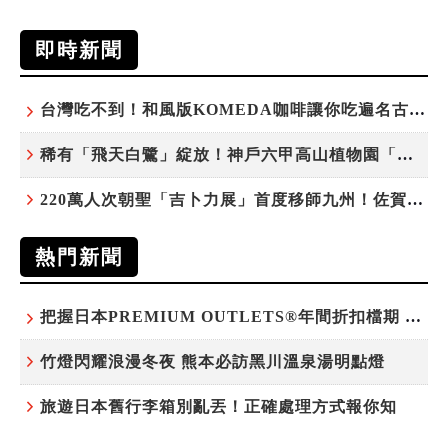
即時新聞
台灣吃不到！和風版KOMEDA咖啡讓你吃遍名古屋在地美食
稀有「飛天白鷺」綻放！神戶六甲高山植物園「鷺草」珍貴現身
220萬人次朝聖「吉卜力展」首度移師九州！佐賀站早鳥平日套票8/10搶先開賣
熱門新聞
把握日本PREMIUM OUTLETS®年間折扣檔期 越買越划算
竹燈閃耀浪漫冬夜 熊本必訪黑川溫泉湯明點燈
旅遊日本舊行李箱別亂丟！正確處理方式報你知