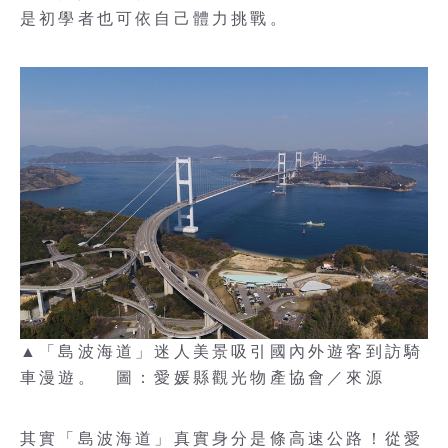
是初學者也可依自己體力挑戰。
▲「島波海道」迷人美景吸引國內外遊客到訪騎
車漫遊。 圖：愛媛縣觀光物產協會／來源
其實「島波海道」真實身分是條高速公路！從愛