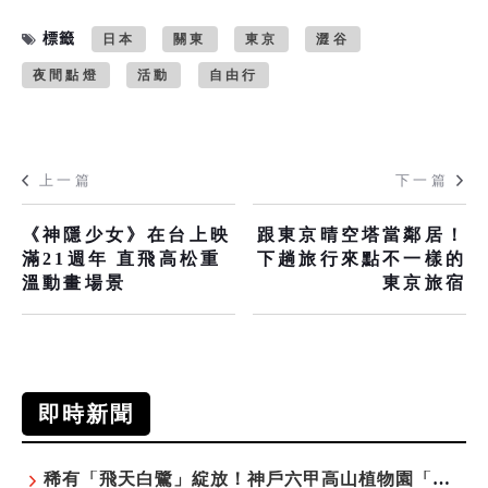
標籤
日本
關東
東京
澀谷
夜間點燈
活動
自由行
上一篇
下一篇
《神隱少女》在台上映
跟東京晴空塔當鄰居！
滿21週年 直飛高松重
下趟旅行來點不一樣的
溫動畫場景
東京旅宿
即時新聞
稀有「飛天白鷺」綻放！神戶六甲高山植物園「鷺草」珍貴現身