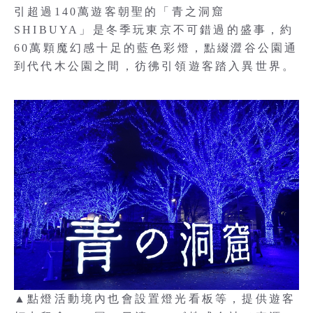
引超過140萬遊客朝聖的「青之洞窟
SHIBUYA」是冬季玩東京不可錯過的盛事，約
60萬顆魔幻感十足的藍色彩燈，點綴澀谷公園通
到代代木公園之間，彷彿引領遊客踏入異世界。
▲點燈活動境內也會設置燈光看板等，提供遊客