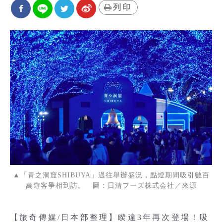
列印
▲「青之洞窟SHIBUYA」過往舉辦盛況，點燈期間吸引數百
萬遊客爭相到訪。 圖：日清フーズ株式会社／來源
【旅奇傳媒/日本部整理】睽違3年再次登場！吸