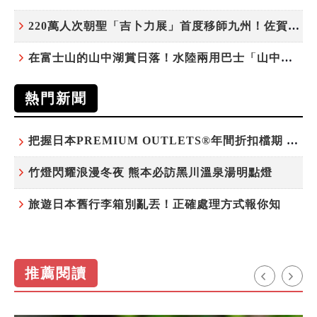
220萬人次朝聖「吉卜力展」首度移師九州！佐賀站早鳥平日套票8/10搶先開賣
在富士山的山中湖賞日落！水陸兩用巴士「山中湖的河馬」暑假加開夕陽班次
熱門新聞
把握日本PREMIUM OUTLETS®年間折扣檔期 越買越划算
竹燈閃耀浪漫冬夜 熊本必訪黑川溫泉湯明點燈
旅遊日本舊行李箱別亂丟！正確處理方式報你知
推薦閱讀