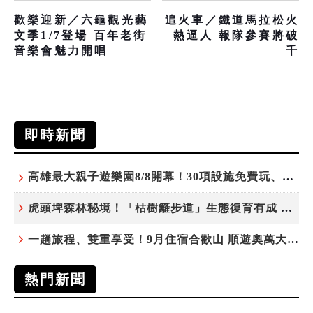
歡樂迎新／六龜觀光藝
追火車／鐵道馬拉松火
文季1/7登場 百年老街
熱逼人 報隊參賽將破
音樂會魅力開唱
千
即時新聞
高雄最大親子遊樂園8/8開幕！30項設施免費玩、YOYO家族嗨翻暑假
虎頭埤森林秘境！「枯樹籬步道」生態復育有成 走進大自然生命教室
一趟旅程、雙重享受！9月住宿合歡山 順遊奧萬大10元優惠入園
熱門新聞