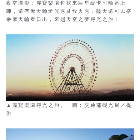
夜空潭影；麗寶樂園也找來巨星級卡司輪番上
陣，還有摩天輪燈光秀及煙火秀，隔天還可以搭
乘摩天輪看日出，來趟天空之夢尋光之旅！
▲麗寶樂園尋光之旅。 圖：交通部觀光局／提
供