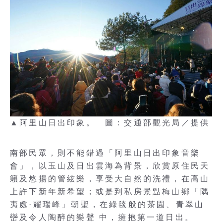
▲阿里山日出印象。 圖：交通部觀光局／提供
南部民眾，則不能錯過「阿里山日出印象音樂
會」，以玉山及日出雲海為背景，欣賞原住民天
籟及悠揚的管絃樂，享受大自然的洗禮，在高山
上許下新年新希望；或是到私房景點梅山鄉「隅
夷處·耀瑞峰」朝聖，在綠毯般的茶園、青翠山
巒及令人陶醉的樂聲 中，擁抱第一道日出。