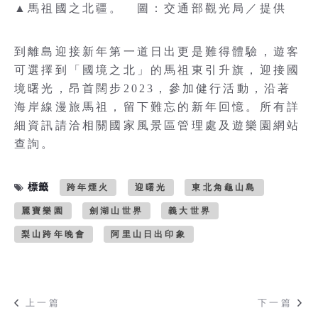
▲馬祖國之北疆。 圖：交通部觀光局／提供
到離島迎接新年第一道日出更是難得體驗，遊客
可選擇到「國境之北」的馬祖東引升旗，迎接國
境曙光，昂首闊步2023，參加健行活動，沿著
海岸線漫旅馬祖，留下難忘的新年回憶。所有詳
細資訊請洽相關國家風景區管理處及遊樂園網站
查詢。
標籤
跨年煙火
迎曙光
東北角龜山島
麗寶樂園
劍湖山世界
義大世界
梨山跨年晚會
阿里山日出印象
上一篇
下一篇