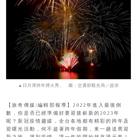
▲日月潭跨年煙火秀。 圖：交通部觀光局／提供
【旅奇傳媒/編輯部報導】2022年進入最後倒
數，你是否已經準備好要迎接嶄新的2023年
呢？新冠疫情趨緩，全台各地都有精彩的跨年及
迎曙光活動，何不趁著跨年假期，來一趟送舊迎
新之旅，揮別疫情，讓一年的開始就充滿元氣！