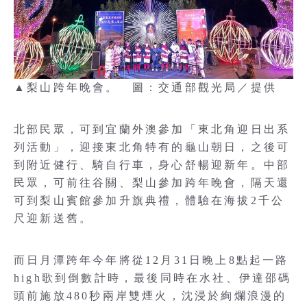
▲梨山跨年晚會。 圖：交通部觀光局／提供
北部民眾，可到宜蘭外澳參加「東北角迎日出系
列活動」，迎接東北角特有的龜山朝日，之後可
到附近健行、騎自行車，身心舒暢迎新年。中部
民眾，可前往谷關、梨山參加跨年晚會，隔天還
可到梨山賓館參加升旗典禮，體驗在海拔2千公
尺迎新送舊。
而日月潭跨年今年將從12月31日晚上8點起一路
high歌到倒數計時，最後同時在水社、伊達邵碼
頭前施放480秒兩岸雙煙火，沈浸於絢爛浪漫的