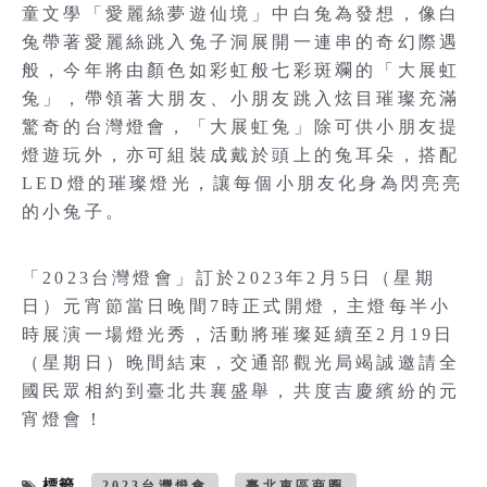
童文學「愛麗絲夢遊仙境」中白兔為發想，像白
兔帶著愛麗絲跳入兔子洞展開一連串的奇幻際遇
般，今年將由顏色如彩虹般七彩斑斕的「大展虹
兔」，帶領著大朋友、小朋友跳入炫目璀璨充滿
驚奇的台灣燈會，「大展虹兔」除可供小朋友提
燈遊玩外，亦可組裝成戴於頭上的兔耳朵，搭配
LED燈的璀璨燈光，讓每個小朋友化身為閃亮亮
的小兔子。
「2023台灣燈會」訂於2023年2月5日（星期
日）元宵節當日晚間7時正式開燈，主燈每半小
時展演一場燈光秀，活動將璀璨延續至2月19日
（星期日）晚間結束，交通部觀光局竭誠邀請全
國民眾相約到臺北共襄盛舉，共度吉慶繽紛的元
宵燈會！
標籤
2023台灣燈會
臺北東區商圈