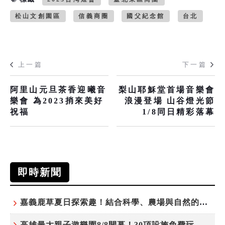
松山文創園區
信義商圈
國父紀念館
台北
上一篇
下一篇
阿里山元旦茶香迎曦音
梨山耶穌堂首場音樂會
樂會 為2023捎來美好
浪漫登場 山谷燈光節
祝福
1/8同日精彩落幕
即時新聞
嘉義鹿草夏日探索趣！結合科學、農場與自然的親子小旅行
高雄最大親子遊樂園8/8開幕！30項設施免費玩、YOYO家族嗨翻暑假