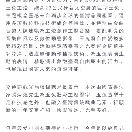
由知名藝術家李明道操刀，首創Robot造型科技
玉兔主燈，總高22公尺身著太空裝的巨型玉兔，
主題概念靈感來自獨步全球的臺灣晶圓產業，運
用多項數位科技技術組合等特效，並特別由金曲
音樂人陳建騏為主燈創作主題音樂，搭配明亮的
音樂曲風以及數位動態影像，玉兔將自由變換多
套精彩節目，活動將邀請臺灣之光奧運金牌選手
郭婞淳，透過臉部動作捕捉技術，為玉兔表演生
動的表情，精彩演出象徵臺灣自由民主的活力，
也展現出國家未來的無限可能。
交通部觀光局張錫聰局長表示，本次由國寶書法
家張炳煌先生為玉兔壯彩主燈題字，玉兔造型十
足科技感之外，也融入臺灣傳統戲曲元素，祈願
新的一年安定祥和、快樂富足、光明美好。
每年最受小朋友期待的小提燈，今年是以經典兒