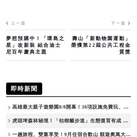
上一篇
下一篇
夢想預購中！「環島之
壽山「新動物園運動」
星」改新裝 結合迪士
榮獲第22屆公共工程金
尼百年慶典主題
質獎
即時新聞
高雄最大親子遊樂園8/8開幕！30項設施免費玩、YOYO家族嗨翻暑假
虎頭埤森林秘境！「枯樹籬步道」生態復育有成 走進大自然生命教室
一趟旅程、雙重享受！9月住宿合歡山 順遊奧萬大10元優惠入園