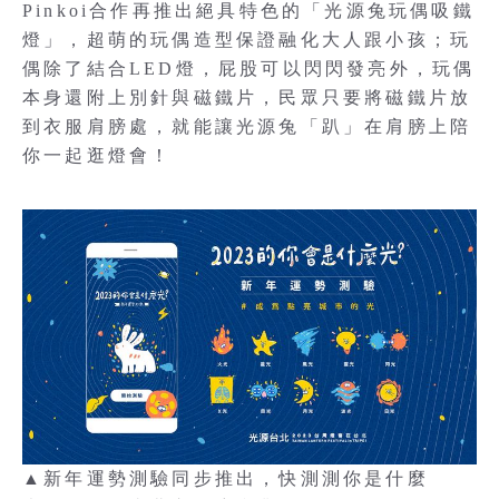
Pinkoi合作再推出絕具特色的「光源兔玩偶吸鐵
燈」，超萌的玩偶造型保證融化大人跟小孩；玩
偶除了結合LED燈，屁股可以閃閃發亮外，玩偶
本身還附上別針與磁鐵片，民眾只要將磁鐵片放
到衣服肩膀處，就能讓光源兔「趴」在肩膀上陪
你一起逛燈會！
▲新年運勢測驗同步推出，快測測你是什麼