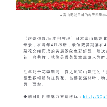
▲富山縣朝日町的春天四重奏
【旅奇傳媒/日本部整理】日本富山縣東
奇景，在每年4月舉辦，最佳觀賞期落在
菜花交織而成的美麗景象色彩鮮豔、層次
花一齊共舞，就像是優美樂章般讓人陶醉
往年配合花季期間，愛之風富山鐵道的「
領遊客輕鬆前往賞花。當櫻花滿開時，晚
另一面貌。
◆朝日町四季魅力來這樣玩：
bit.ly/3Q