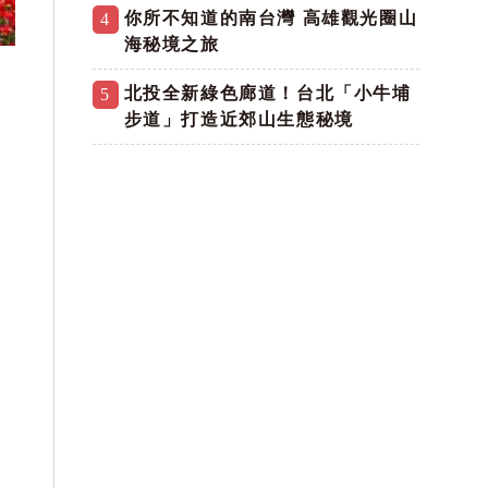
你所不知道的南台灣 高雄觀光圈山
4
海秘境之旅
北投全新綠色廊道！台北「小牛埔
5
步道」打造近郊山生態秘境