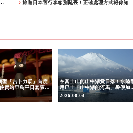
中湖賞日落！水陸兩用巴士「山中湖的河馬」暑假加開夕陽班次
旅遊日本舊行李箱別亂丟！正確處理方式報你知
次朝聖「吉卜力展」首度
在富士山的山中湖賞日落！水陸
佐賀站早鳥平日套票
用巴士「山中湖的河馬」暑假加
開賣
夕陽班次
2026-08-04