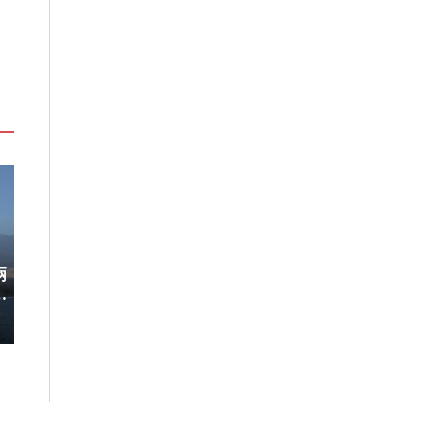
兩
稀有「飛天白鷺」綻放！神戶六甲
220萬人次朝
開
高山植物園「鷺草」珍貴現身
移師九州！佐賀
8/10搶先開賣
2026-08-06
2026-08-05