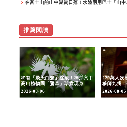
在富士山的山
推薦閱讀
水陸兩
稀有「飛天白鷺」綻放！神戶六甲
220萬人
假加開
高山植物園「鷺草」珍貴現身
移師九州！
8/10搶先
2026-08-06
2026-08-05