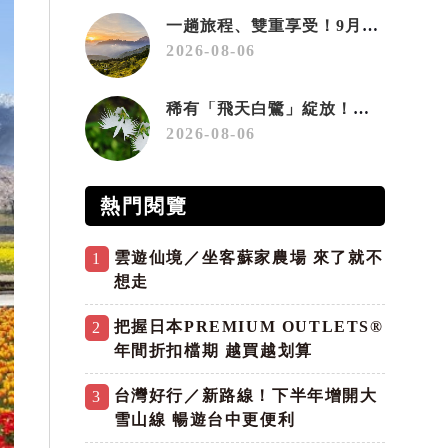
一趟旅程、雙重享受！9月住宿合歡山 順遊奧萬大10元優惠入園
2026-08-06
稀有「飛天白鷺」綻放！神戶六甲高山植物園「鷺草」珍貴現身
2026-08-06
熱門閱覽
雲遊仙境／坐客蘇家農場 來了就不
1
想走
把握日本PREMIUM OUTLETS®
2
年間折扣檔期 越買越划算
台灣好行／新路線！下半年增開大
3
雪山線 暢遊台中更便利