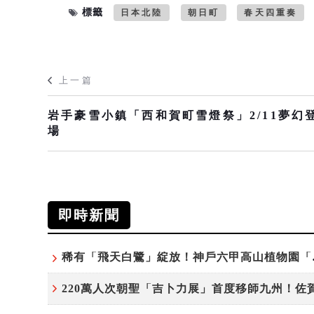
標籤
日本北陸
朝日町
春天四重奏
上一篇
岩手豪雪小鎮「西和賀町雪燈祭」2/11夢幻
場
即時新聞
稀有「飛天