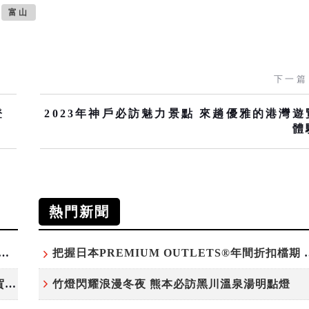
富山
下一篇
登
2023年神戶必訪魅力景點 來趟優雅的港灣遊
體
熱門新聞
白鷺」綻放！神戶六甲高山植物園「鷺草」珍貴現身
把握日本PREMIUM OU
220萬人次朝聖「吉卜力展」首度移師九州！佐賀站早鳥平日套票8/10搶先開賣
竹燈閃耀浪漫冬夜 熊本必訪黑川溫泉湯明點燈