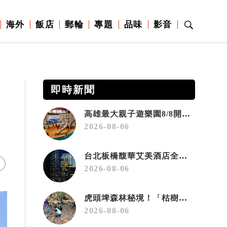
海外
飯店
郵輪
專題
品味
影音
即時新聞
高雄最大親子遊樂園8/8開幕！30項設施免費玩、YOYO家族嗨翻暑假
2026-08-06
台北板橋馥華艾美酒店全新開幕 感官藝術策展打造旅居新風格
2026-08-06
虎頭埤森林秘境！「枯樹籬步道」生態復育有成 走進大自然生命教室
2026-08-06