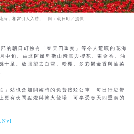
花海，相當引人入勝。 圖：朝日町／提供
北部的朝日町擁有「春天四重奏」等令人驚嘆的花海
4月中旬。由北阿爾卑斯山殘雪與櫻花、鬱金香、油
感十足。放眼望去白雪、粉櫻、多彩鬱金香與油菜
。
泊」站也會加開臨時的免費接駁公車，每日行駛帶
上更有夜間點燈與篝火登場，可享受春天四重奏的
x1Nvl