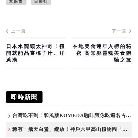
水族館
自由行
上一篇
下一篇
日本水龍頭太神奇！扭
在地美食連年入榜的秘
開就能品嘗橘子汁、洋
密 高知縣靈魂美食體
蔥湯
驗之旅
即時新聞
台灣吃不到！和風版KOMEDA咖啡讓你吃遍名古屋在地美食
稀有「飛天白鷺」綻放！神戶六甲高山植物園「鷺草」珍貴現身