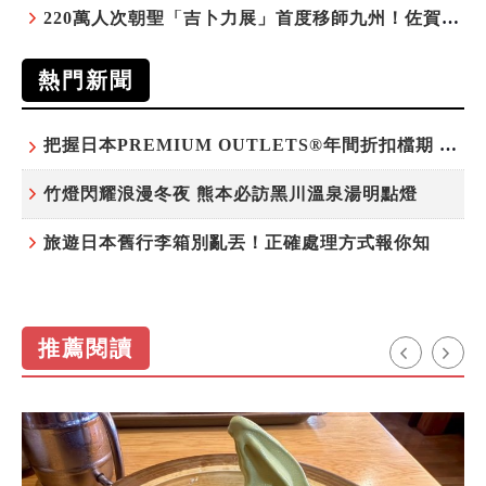
220萬人次朝聖「吉卜力展」首度移師九州！佐賀站早鳥平日套票8/10搶先開賣
熱門新聞
把握日本PREMIUM OUTLETS®年間折扣檔期 越買越划算
竹燈閃耀浪漫冬夜 熊本必訪黑川溫泉湯明點燈
旅遊日本舊行李箱別亂丟！正確處理方式報你知
推薦閱讀