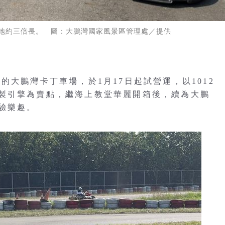
地約三倍長。 圖：大鵬灣國家風景區管理處／提供
的大鵬灣卡丁車場，於1月17日起試營運，以1012
製引擎為賣點，繼海上教堂華麗開箱後，續為大鵬
驗樂趣。