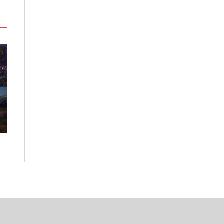
父親節帶爸爸玩台中！美食、美景
「新竹，港港好
一次滿足 幸福一日遊正當時
8/8登場 三大
雙港
2026-08-05
2026-08-05