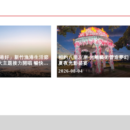
港好」新竹漁港生活節
相約八里左岸 光雕藝術營造夢幻
三大主題接力開唱 暢快遊
夏夜光影盛宴
2026-08-04