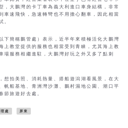
型，大鵬灣的卡丁車為義大利進口車身結構，非常
到車速飛快，急速轉彎也不用擔心翻車，因此相當
試。
以下簡稱鵬管處）表示，近半年來積極活化大鵬灣
海上教堂提供的服務也相當受到青睞，尤其海上教
車場服務相繼進駐，大鵬灣好玩之外又多了點刺
，想拍美照、消耗熱量、搭船遊潟湖看風景，在大
、帆船基地、青洲灣沙灘、鵬村濕地公園、潮口平
春節旅遊好去處。
管理處
屏東