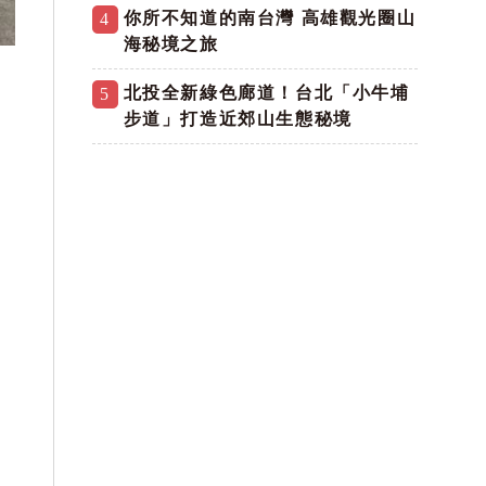
你所不知道的南台灣 高雄觀光圈山
4
海秘境之旅
北投全新綠色廊道！台北「小牛埔
5
步道」打造近郊山生態秘境