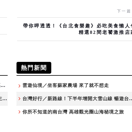
下一篇
帶你呷透透！《台北食樂趣》必吃美食懶人
精選82間老饕激推店
熱門新聞
父親節帶爸爸玩台中！美食、美景一次滿足 幸福一日遊正當時
雲遊仙境／坐客蘇家農場 來了就不想走
「新竹，港港好」新竹漁港生活節8/8登場 三大主題接力開唱 暢快遊雙港
台灣好行／新路線！下半年增開大雪
你所不知道的南台灣 高雄觀光圈山海秘境之旅