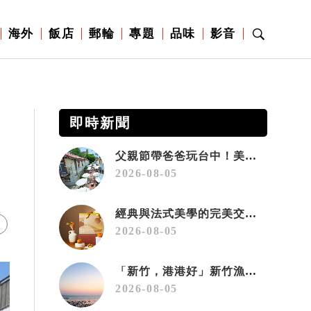
海外
飯店
郵輪
專題
品味
影音
即時新聞
父親節帶爸爸玩台中！美食、美景一次滿足 幸福一日遊正當時
2026-08-05
經典與法式美學的完美交織！北投老爺限定獨賣「泉月菠蘿映心」中秋禮盒
2026-08-05
「新竹，港港好」新竹漁港生活節8/8登場 三大主題接力開唱 暢快遊雙港
2026-08-05