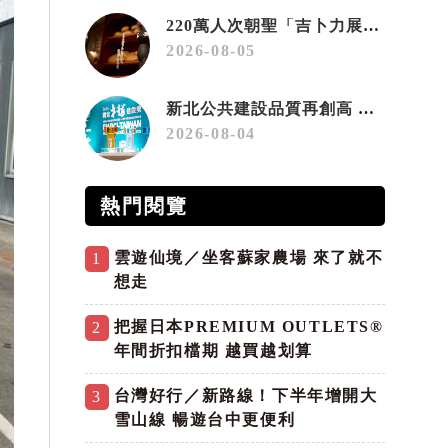
220萬人次朝聖「吉卜力展」首度移師九州！佐賀站早鳥平日套票8/10搶先開賣
2026-08-05
新北公共建設品質再創高 城鄉局勇奪2026國家卓越建設獎6項殊榮
2026-08-04
熱門閱覽
雲遊仙境／坐客蘇家農場 來了就不
1
想走
把握日本PREMIUM OUTLETS®
2
年間折扣檔期 越買越划算
台灣好行／新路線！下半年增開大
3
雪山線 暢遊台中更便利