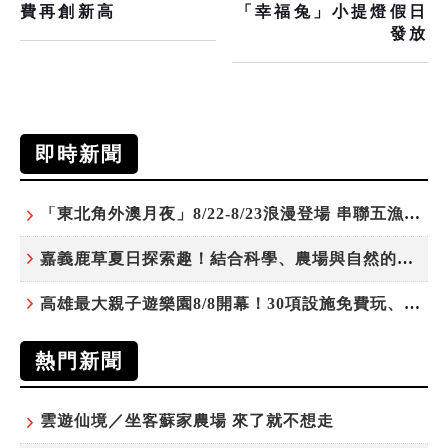
費再創新高
「幸福兔」小提燈假日
發放
即時新聞
「東北角外澳月夜」8/22-8/23浪漫登場 串聯五漁村、音樂、市集、火舞與慢旅共度夏夜
嘉義鹿草夏日探索趣！結合科學、農場與自然的親子小旅行
高雄最大親子遊樂園8/8開幕！30項設施免費玩、YOYO家族嗨翻暑假
熱門新聞
雲遊仙境／坐客蘇家農場 來了就不想走