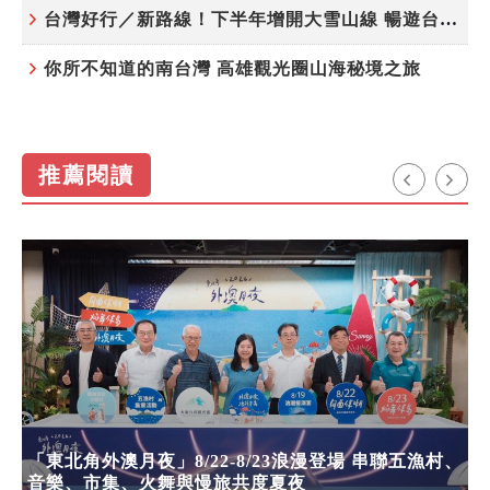
台灣好行／新路線！下半年增開大雪山線 暢遊台中更便利
你所不知道的南台灣 高雄觀光圈山海秘境之旅
推薦閱讀
「東北角外澳月夜」8/22-8/23浪漫登場 串聯五漁村、
音樂、市集、火舞與慢旅共度夏夜