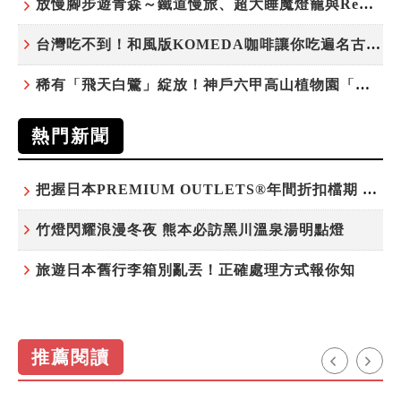
放慢腳步遊青森～鐵道慢旅、超大睡魔燈籠與ReLabo質感溫泉
台灣吃不到！和風版KOMEDA咖啡讓你吃遍名古屋在地美食
稀有「飛天白鷺」綻放！神戶六甲高山植物園「鷺草」珍貴現身
熱門新聞
把握日本PREMIUM OUTLETS®年間折扣檔期 越買越划算
竹燈閃耀浪漫冬夜 熊本必訪黑川溫泉湯明點燈
旅遊日本舊行李箱別亂丟！正確處理方式報你知
推薦閱讀