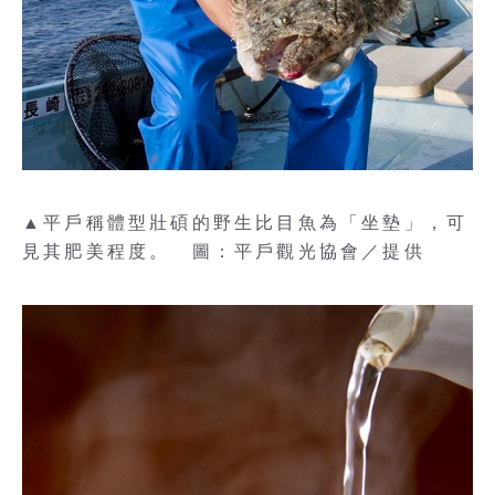
▲平戶稱體型壯碩的野生比目魚為「坐墊」，可
見其肥美程度。 圖：平戶觀光協會／提供