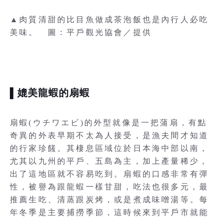
▲肉質清甜的比目魚做成茶泡飯也是內行人必吃
美味。 圖：平戶觀光協會／提供
▌媲美龍蝦的扇蝦
扇蝦(ウチワエビ)的外型就像是一把蒲扇，有點
奇異的外表早期不太為人接受，是漁夫間才知道
的行家珍饈。其棲息區域位於日本海中部以南，
尤其以九州的平戶、五島為主，加上產量稀少，
出了這地區就不容易吃到。扇蝦的口感非常有彈
性，被譽為跟龍蝦一樣甘甜，吃法也很多元，最
推薦生吃、清蒸跟炭烤，或是煮成味噌湯等。每
年冬季是主要捕撈季節，這時候來到平戶市就能