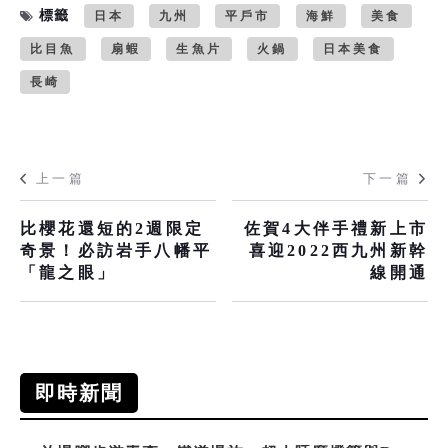
標籤
日本
九州
平戶市
海鮮
美食
比目魚
扇蝦
生魚片
火鍋
日本美食
長崎
上一篇
下一篇
比櫻花還短的2週限定
佐賀4大伴手禮新上市
奇景！必訪岩手八幡平
喜迎2022西九州新幹
「龍之眼」
線開通
即時新聞