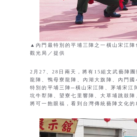
▲內門最特別的平埔三陣之一橫山宋江陣
觀光局／提供
2月27、28日兩天，將有15組文武藝
龍陣、鴨母寮龍陣、內湖大旗陣、內門國
特別的平埔三陣─橫山宋江陣、茅埔宋江
坑牛犁陣、望寮七里響陣、大草埔跳鼓陣
將可一飽眼福，看到台灣傳統藝陣文化的