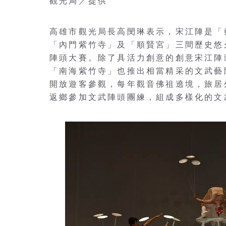
觀光局／提供
高雄市觀光局長高閔琳表示，宋江陣是「
「內門紫竹寺」及「順賢宮」三間歷史悠
陣頭大賽。除了具活力創意的創意宋江陣
「南海紫竹寺」也推出相當精采的文武藝
開放遊客參觀，每年觀音佛祖遶境，旅居
返鄉參加文武陣頭團練，組成多樣化的文