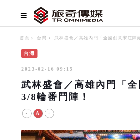
首頁
台灣
武林盛會／高雄內門「全國創意宋江陣頭大
台灣
2023-02-16 09:15
武林盛會／高雄內門「全國
3/8輪番鬥陣！
-
A
+