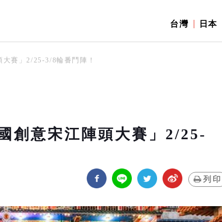
台灣
日本
賽」2/25-3/8輪番鬥陣！
創意宋江陣頭大賽」2/25-
列印