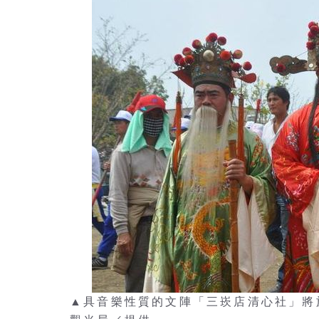
▲具音樂性質的文陣「三崁店清心社」將