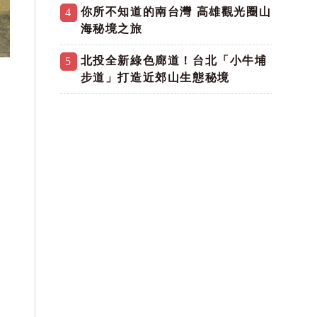
你所不知道的南台灣 高雄觀光圈山
4
海秘境之旅
北投全新綠色廊道！台北「小牛埔
5
步道」打造近郊山生態秘境