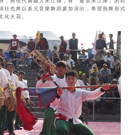
濟，將現代舞融入宋江陣，有「最美宋江陣」的封
演社也將以多元音樂舞蹈參加演出，希望熱舞形式
文化火花。