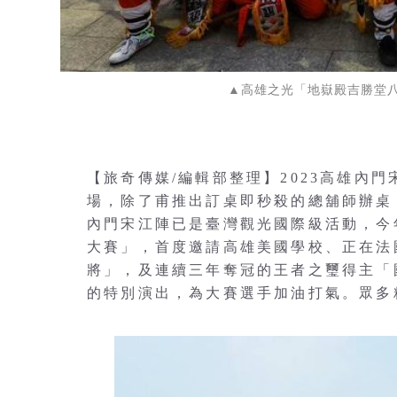
▲高雄之光「地嶽殿吉勝堂
【旅奇傳媒/編輯部整理】2023高雄內門
場，除了甫推出訂桌即秒殺的總舖師辦桌
內門宋江陣已是臺灣觀光國際級活動，今年
大賽」，首度邀請高雄美國學校、正在法
將」，及連續三年奪冠的王者之璽得主「
的特別演出，為大賽選手加油打氣。眾多