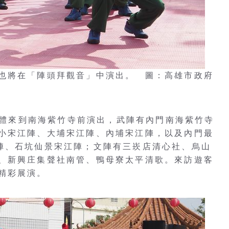
也將在「陣頭拜觀音」中演出。 圖：高雄市政府
陣團體來到南海紫竹寺前演出，武陣有內門南海紫竹寺
小宋江陣、大埔宋江陣、內埔宋江陣，以及內門最
陣、石坑仙景宋江陣；文陣有三崁店清心社、烏山
、新興庄集聲社南管、鴨母寮太平清歌。來訪遊客
精彩展演。