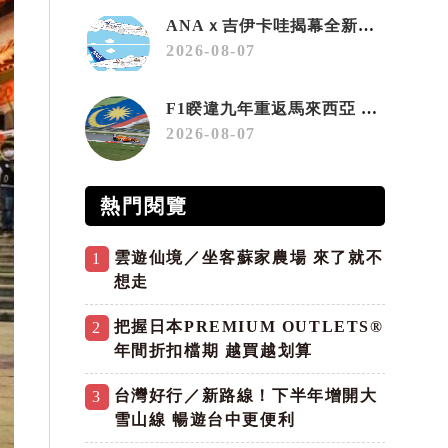
ANAｘ吉伊卡哇揭幕全新彩繪機「Chiikawa JET」
2026-08-07
F1睽違九年重返馬來西亞 三大國際賽事打造10月運動旅遊熱潮 賽車、自行車、路跑同週登場
2026-08-07
熱門閱覽
雲遊仙境／坐客蘇家農場 來了就不
1
想走
把握日本PREMIUM OUTLETS®
2
年間折扣檔期 越買越划算
台灣好行／新路線！下半年增開大
3
雪山線 暢遊台中更便利