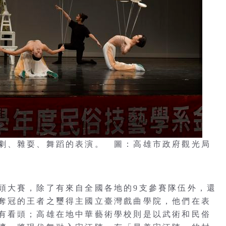
劇、雜耍、舞蹈的表演。 圖：高雄市政府觀光局
頭大賽，除了有來自全國各地的9支參賽隊伍外，還
奪冠的王者之璽得主國立臺灣戲曲學院，他們在表
有看頭；高雄在地中華藝術學校則是以武術和民俗