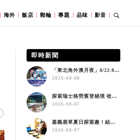
海外
飯店
郵輪
專題
品味
影音
即時新聞
「東北角外澳月夜」8/22-8/23浪漫登場 串聯五漁村、音樂、市集、火舞與慢旅共度夏夜
2026-08-08
探索瑞士格勞賓登秘境 收藏六種阿爾卑斯夏日療癒之旅
2026-08-07
嘉義鹿草夏日探索趣！結合科學、農場與自然的親子小旅行
2026-08-07