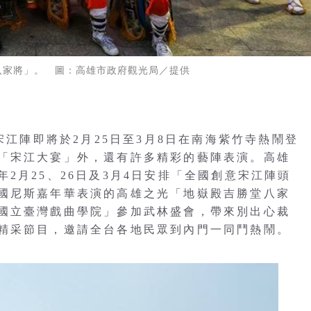
八家將」。 圖：高雄市政府觀光局／提供
宋江陣即將於2月25日至3月8日在南海紫竹寺熱鬧登
「宋江大宴」外，還有許多精彩的藝陣表演。高雄
2月25、26日及3月4日安排「全國創意宋江陣頭
國尼斯嘉年華表演的高雄之光「地嶽殿吉勝堂八家
國立臺灣戲曲學院」參加武林盛會，帶來別出心裁
精采節目，邀請全台各地民眾到內門一同鬥熱鬧。