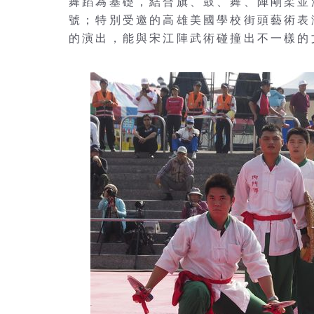
舞蹈為基礎，結合旗、鼓、舞、陣剛柔並
號；特別受邀的高雄美國學校街頭藝術表
的演出，能與宋江陣武術碰撞出不一樣的