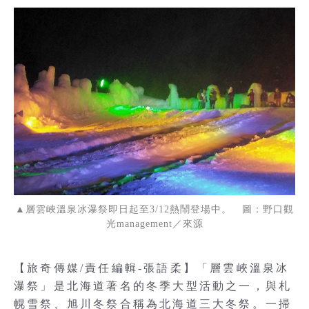
▲層雲峽溫泉冰瀑祭即日起至3/12熱鬧登場中。 圖：野口觀
光management／來源
【旅奇傳媒/責任編輯-張語柔】「層雲峽溫泉冰
瀑祭」是北海道著名的冬季大型活動之一，與札
幌雪祭、旭川冬祭合稱為北海道三大冬祭。一掃