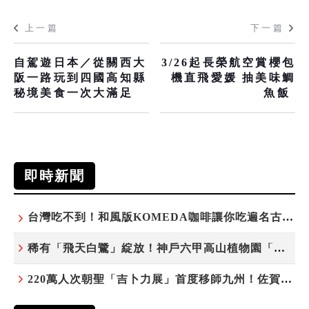
上一篇
下一篇
自駕遊日本／從關西大
3/26起長榮航空賞櫻包
阪一路玩到四國高知縣
機直飛愛媛 抽美味鯛
秘境美食一次大滿足
魚飯
即時新聞
台灣吃不到！和風版KOMEDA咖啡讓你吃遍名古屋在地美食
稀有「飛天白鷺」綻放！神戶六甲高山植物園「鷺草」珍貴現身
220萬人次朝聖「吉卜力展」首度移師九州！佐賀站早鳥平日套票8/10搶先開賣