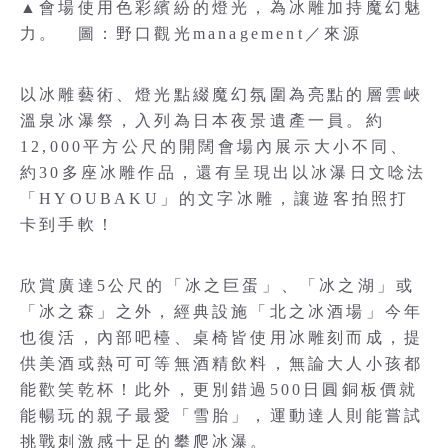
▲會場使用色彩繽紛的燈光，為冰雕加持魔幻魅
力。 圖：野口觀光management／來源
以冰雕藝術、燈光點綴魔幻氛圍為亮點的層雲峽
溫泉冰瀑祭，入列為日本夜景遺產一員。約
12,000平方公尺的開闊會場內展示大小不同、
約30多座冰雕作品，還有呈現出以冰瀑日文唸法
「HYOUBAKU」的文字冰雕，讓遊客拍照打
卡到手軟！
欣賞廣達5公尺的「冰之巨蛋」、「冰之湖」或
「冰之森」之外，經典設施「北之冰酒場」今年
也復活，內部吧檯、桌椅皆使用冰雕刻而成，提
供美酒或熱可可等無酒精飲料，無論大人小孩都
能歡笑乾杯！此外，更別錯過500日圓銅板價就
能暢玩的親子最愛「雪胎」，運動達人則能嘗試
挑戰刺激感十足的攀爬冰瀑。