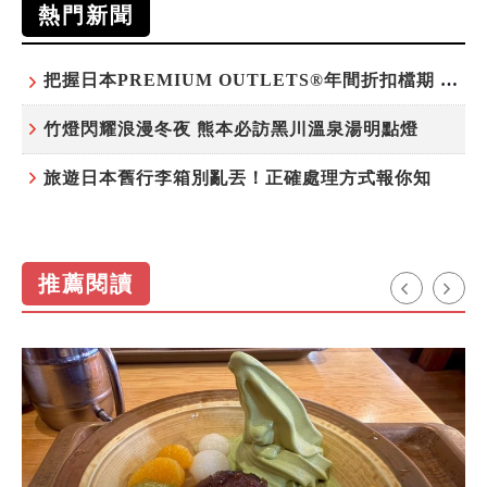
熱門新聞
把握日本PREMIUM OUTLETS®年間折扣檔期 越買越划算
竹燈閃耀浪漫冬夜 熊本必訪黑川溫泉湯明點燈
旅遊日本舊行李箱別亂丟！正確處理方式報你知
推薦閱讀