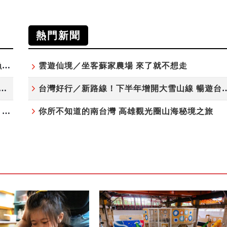
熱門新聞
「東北角外澳月夜」8/22-8/23浪漫登場 串聯五漁村、音樂、市集、火舞與慢旅共度夏夜
雲遊仙境／坐客蘇家農場 來了就不想走
夏日探索趣！結合科學、農場與自然的親子小旅行
台灣好行／新路線！下半年增開大雪
高雄最大親子遊樂園8/8開幕！30項設施免費玩、YOYO家族嗨翻暑假
你所不知道的南台灣 高雄觀光圈山海秘境之旅