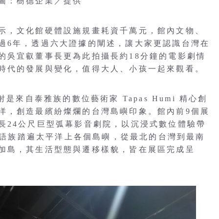
圖：樹德企業／提供
示，文化館硬體設施規畫耗資千萬元，館內文物、
過6年，透過六大證據的闡述，讓大家更認識台灣在
的吳宜叡董事長更為此拍攝長約18分鐘的電影劇情
時代的發展與變化，值得大人、小孩一起來觀看。
是來自泰雅族的數位藝術家 Tapas Humi 精心創
洋，創造最繽紛燦爛的台灣島嶼印象。館內前9個展
長24公尺巨型弧幕影音劇院，以沉浸式數位體驗帶
南島語族踏遍太平洋上各個島嶼，從最北的台灣到最南
加島，其生活型態與遷移樣貌，皆在展區完成呈