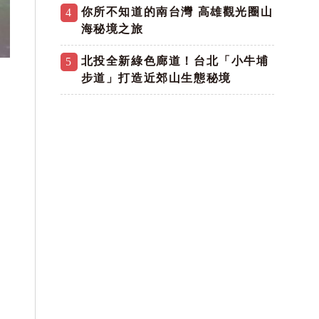
你所不知道的南台灣 高雄觀光圈山
4
海秘境之旅
北投全新綠色廊道！台北「小牛埔
5
步道」打造近郊山生態秘境