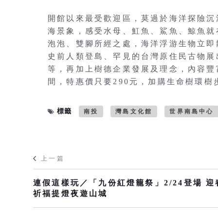
開館以來最受歡迎區，莫過於海洋探險沉
海景象，感受水母、魟魚、鯊魚、鯨魚就
泡泡、雙腳所經之處，海洋浮游生物立即
史前人類登島、罕見的台灣原住民古物展
等，再加上樹德企業發展及理念，內容豐富
間，特惠價只要290元，加購生命樹環樹
標籤
南投
灣島文化館
世界南島中心
上一篇
連假這樣玩／「九份紅燈籠祭」2/24登場 迎
祈福提燈夜遊山城