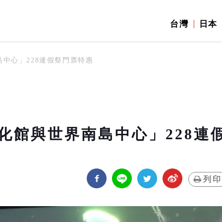
台灣
日本
中心」228連假祭門票特惠
化館與世界南島中心」228連
列印