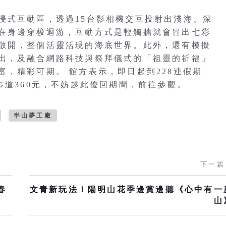
浸式互動區，透過15台影相機交互投射出淺海、深
在身邊穿梭迴游，互動方式是輕觸牆就會冒出七彩
散開，整個活靈活現的海底世界。此外，還有模擬
出，及融合網路科技與祭拜儀式的「祖靈的祈福」
，精彩可期。 館方表示，即日起到228連假期
步道360元，不妨趁此優回期間，前往參觀。
半山夢工廠
下一篇
春
文青新玩法！陽明山花季邊賞邊聽《心中有一
山