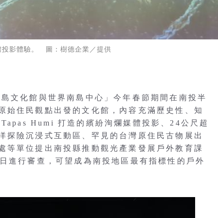
體投影體驗。 圖：樹德企業／提供
灣島文化館與世界南島中心」今年春節期間在南投半
原始住民觀點出發的文化館，內容充滿歷史性、知
pas Humi 打造的繽紛洵爛媒體投影、24公尺超
洋探險沉浸式互動區、罕見的台灣原住民古物展出
處等單位提出南投縣推動觀光產業發展戶外教育課
3日進行審查，可望成為南投地區最有指標性的戶外