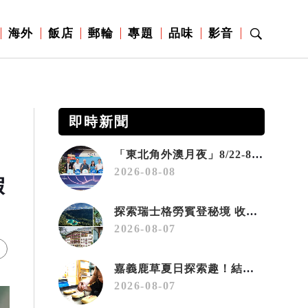
海外
飯店
郵輪
專題
品味
影音
即時新聞
「東北角外澳月夜」8/22-8/23浪漫登場 串聯五漁村、音樂、市集、火舞與慢旅共度夏夜
2026-08-08
假
探索瑞士格勞賓登秘境 收藏六種阿爾卑斯夏日療癒之旅
2026-08-07
嘉義鹿草夏日探索趣！結合科學、農場與自然的親子小旅行
2026-08-07