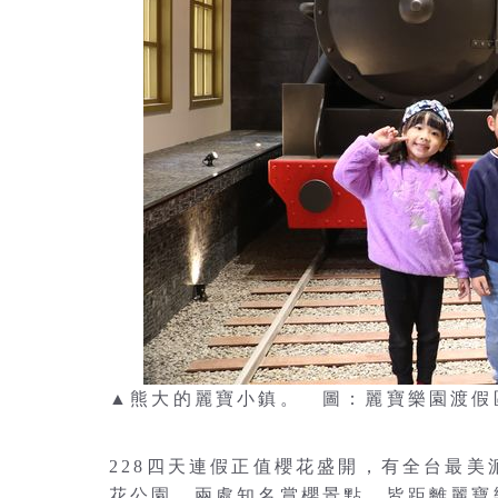
▲熊大的麗寶小鎮。 圖：麗寶樂園渡假
228四天連假正值櫻花盛開，有全台最
花公園，兩處知名賞櫻景點，皆距離麗寶樂