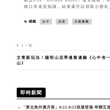
結合FIA「Golden Rules」道安
路口等道安知識，結束還可以領取小朋友
標籤
台中
后里
主題樂園
上一篇
文青新玩法！陽明山花季邊賞邊聽《心中有
山》
即時新聞