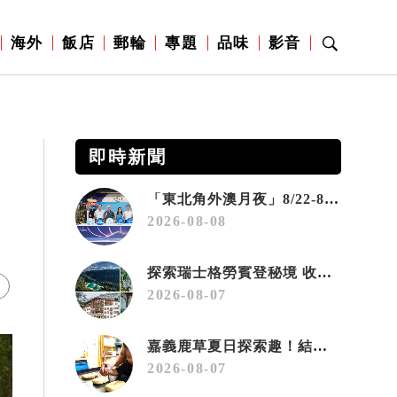
海外
飯店
郵輪
專題
品味
影音
即時新聞
「東北角外澳月夜」8/22-8/23浪漫登場 串聯五漁村、音樂、市集、火舞與慢旅共度夏夜
2026-08-08
探索瑞士格勞賓登秘境 收藏六種阿爾卑斯夏日療癒之旅
2026-08-07
嘉義鹿草夏日探索趣！結合科學、農場與自然的親子小旅行
2026-08-07