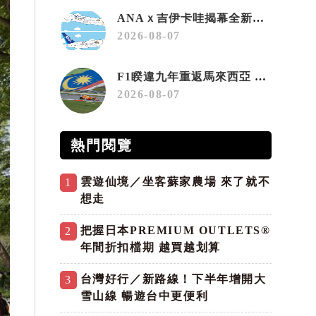
ANAｘ吉伊卡哇揭幕全新彩繪機「Chiikawa JET」
2026-08-07
F1睽違九年重返馬來西亞 三大國際賽事打造10月運動旅遊熱潮 賽車、自行車、路跑同週登場
2026-08-07
熱門閱覽
雲遊仙境／坐客蘇家農場 來了就不
1
想走
把握日本PREMIUM OUTLETS®
2
年間折扣檔期 越買越划算
台灣好行／新路線！下半年增開大
3
雪山線 暢遊台中更便利