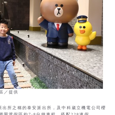
區／提供
美派出所之稱的泰安派出所，及中科崴立機電公司櫻
園渡假區約7-8分鐘車程，搭配228連假