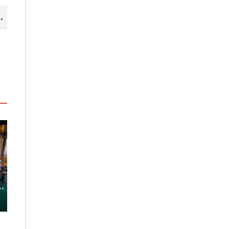
山線 暢遊台中更便利
「東北角外澳月夜」8/22-8/23浪漫
嘉義鹿草夏日探
暑
登場 串聯五漁村、音樂、市集、
農場與自然的親
火舞與慢旅共度夏夜
2026-08-08
2026-08-07