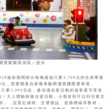
麗寶樂園渡假區／提供
28連假期間祭出每晚最低只要3,799元的住房專案
500元，想要開著自家愛車馳騁麗寶國際賽車場，
每車只要3,999元起，參加過自駕活動的遊客還可享老
程夯！大人體驗刺激自駕活動，小朋友則可以到兒童交
班」，設置紅綠燈、交通號誌、道路標線等教材，