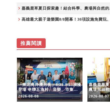
嘉義鹿草
推薦閱讀
！30
「東北角外澳月夜」8/22-8/23浪漫
嘉義鹿草夏
嗨翻暑
登場 串聯五漁村、音樂、市集、
農場與自然
火舞與慢旅共度夏夜
2026-08-08
2026-08-07