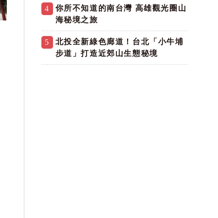
你所不知道的南台灣 高雄觀光圈山
4
海秘境之旅
北投全新綠色廊道！台北「小牛埔
5
步道」打造近郊山生態秘境