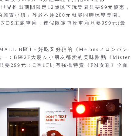
假區探索世界推出期間限定12歲以下玩樂園只要99元優惠，
的麗寶小鎮」等於不用200元就能同時玩雙樂園。
ENDS主題車廂，連假限定每座車廂只要999元(最
MALL B區1Ｆ好吃又好拍的《Melonsメロンパン
買五送一；B區2F大朋友小朋友都愛的美味甜點《Mister
甜圈10入只要299元；C區1F則有強檔特賣《FM女鞋》全面
。