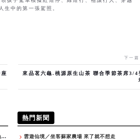
教材，帶領孩子駕車模擬紅燈停、綠燈行、禮讓行人、穿越
人生中的第一張駕照。
下一篇
一座
來品茗六龜.桃源原生山茶 聯合季節茶席3/4
熱門新聞
「東北角外澳月夜」8/22-8/23浪漫登場 串聯五漁村、音樂、市集、火舞與慢旅共度夏夜
雲遊仙境／坐客蘇家農場 來了就不想走