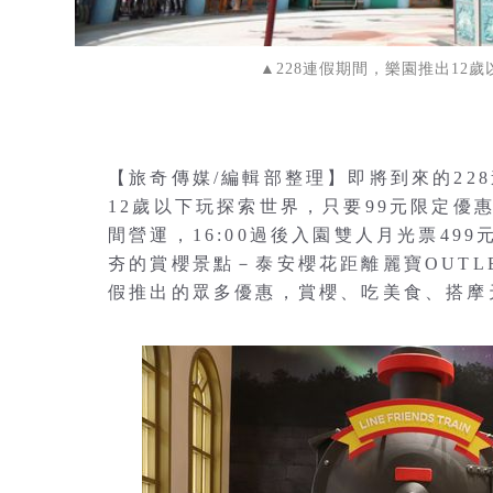
▲228連假期間，樂園推出12
【旅奇傳媒/編輯部整理】即將到來的22
12歲以下玩探索世界，只要99元限定優惠！
間營運，16:00過後入園雙人月光票49
夯的賞櫻景點－泰安櫻花距離麗寶OUTLE
假推出的眾多優惠，賞櫻、吃美食、搭摩