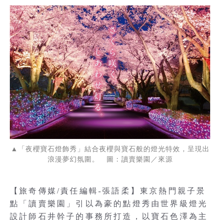
▲「夜櫻寶石燈飾秀」結合夜櫻與寶石般的燈光特效，呈現出
浪漫夢幻氛圍。 圖：讀賣樂園／來源
【旅奇傳媒/責任編輯-張語柔】東京熱門親子景
點「讀賣樂園」引以為豪的點燈秀由世界級燈光
設計師石井幹子的事務所打造，以寶石色澤為主