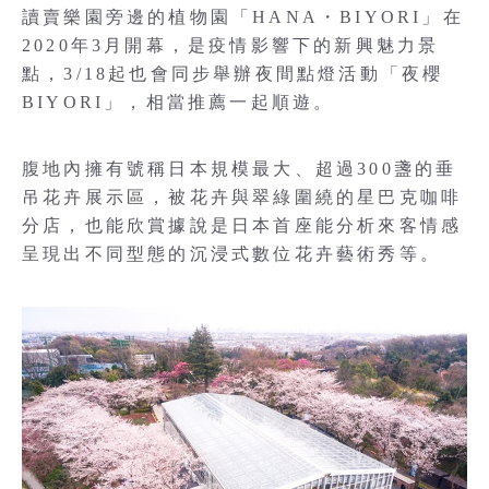
讀賣樂園旁邊的植物園「HANA・BIYORI」在
2020年3月開幕，是疫情影響下的新興魅力景
點，3/18起也會同步舉辦夜間點燈活動「夜櫻
BIYORI」，相當推薦一起順遊。
腹地內擁有號稱日本規模最大、超過300盞的垂
吊花卉展示區，被花卉與翠綠圍繞的星巴克咖啡
分店，也能欣賞據說是日本首座能分析來客情感
呈現出不同型態的沉浸式數位花卉藝術秀等。