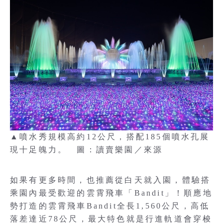
▲噴水秀規模高約12公尺，搭配185個噴水孔展
現十足魄力。 圖：讀賣樂園／來源
如果有更多時間，也推薦從白天就入園，體驗搭
乘園內最受歡迎的雲霄飛車「Bandit」！順應地
勢打造的雲霄飛車Bandit全長1,560公尺，高低
落差達近78公尺，最大特色就是行進軌道會穿梭