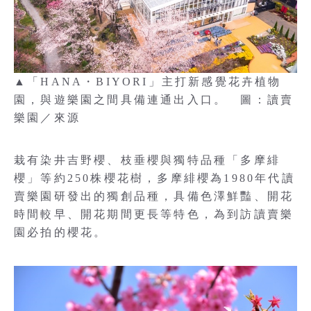
▲「HANA・BIYORI」主打新感覺花卉植物
園，與遊樂園之間具備連通出入口。 圖：讀賣
樂園／來源
栽有染井吉野櫻、枝垂櫻與獨特品種「多摩緋
櫻」等約250株櫻花樹，多摩緋櫻為1980年代讀
賣樂園研發出的獨創品種，具備色澤鮮豔、開花
時間較早、開花期間更長等特色，為到訪讀賣樂
園必拍的櫻花。