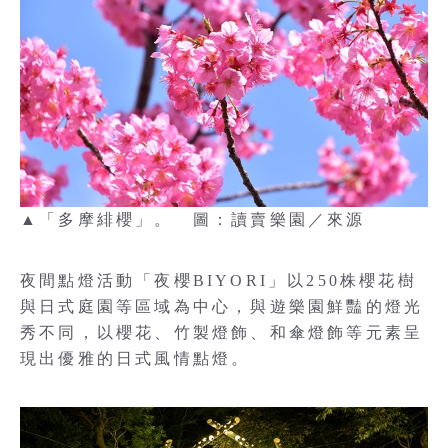
▲「多摩緋櫻」。 圖：讀賣樂園／來源
夜間點燈活動「夜櫻BIYORI」以250株櫻花樹
與日式庭園等區域為中心，與遊樂園鮮豔的燈光
秀不同，以櫻花、竹製燈飾、和傘燈飾等元素呈
現出優雅的日式風情點燈。