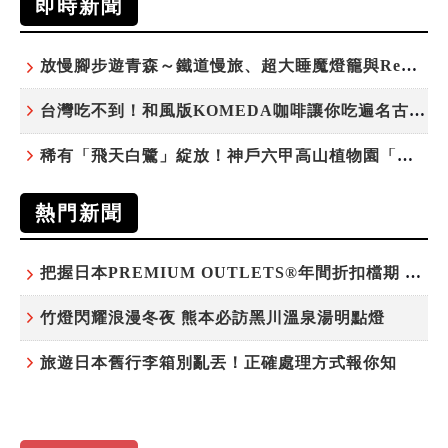
即時新聞
放慢腳步遊青森～鐵道慢旅、超大睡魔燈籠與ReLabo質感溫泉
台灣吃不到！和風版KOMEDA咖啡讓你吃遍名古屋在地美食
稀有「飛天白鷺」綻放！神戶六甲高山植物園「鷺草」珍貴現身
熱門新聞
把握日本PREMIUM OUTLETS®年間折扣檔期 越買越划算
竹燈閃耀浪漫冬夜 熊本必訪黑川溫泉湯明點燈
旅遊日本舊行李箱別亂丟！正確處理方式報你知