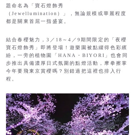
題命名為「寶石燈飾秀
（Jewellumination）」，無論規模或華麗程度
都是關東首屈一指盛宴。
結合春櫻魅力，3／18～4／9期間限定的「夜櫻
寶石燈飾秀」即將登場！遊樂園被點綴得色彩繽
紛，一旁的植物園「HANA・BIYORI」也會同
步推出具備濃厚日式氛圍的點燈活動，摩拳擦掌
今年要飛東京賞櫻嗎？別錯過把這裡也排入行
程。