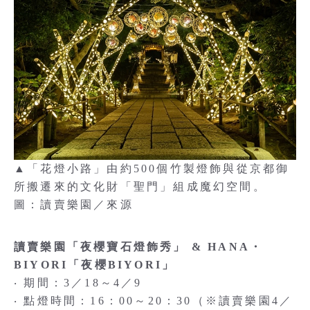
▲「花燈小路」由約500個竹製燈飾與從京都御
所搬遷來的文化財「聖門」組成魔幻空間。
圖：讀賣樂園／來源
讀賣樂園「夜櫻寶石燈飾秀」 & HANA・
BIYORI「夜櫻BIYORI」
‧ 期間：3／18～4／9
‧ 點燈時間：16：00～20：30（※讀賣樂園4／