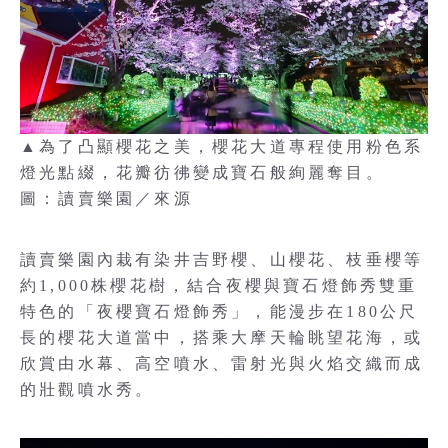
▲為了凸顯櫻花之美，櫻花大道專程使用粉色系
燈光點綴，花瓣彷彿變成寶石般絢麗奪目。
圖：讀賣樂園／來源
讀賣樂園內栽有染井吉野櫻、山櫻花、枝垂櫻等
約1,000株櫻花樹，結合夜櫻與寶石燈飾秀雙重
特色的「夜櫻寶石燈飾秀」，能漫步在180公尺
長的櫻花大道當中，搭乘大摩天輪眺望花海，或
欣賞由水幕、高空噴水、雷射光與火焰交織而成
的壯觀噴水秀。