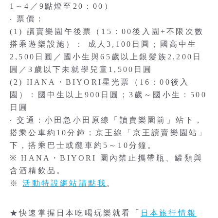
1～4／9點燈至20：00）
‧ 票價：
(1) 讀賣樂園午後票（15：00後入園+不限次數
搭乘遊樂設施）： 成人3,100日圓；國高中生
2,500日圓／國小生與65歲以上銀髮族2,200日
圓／3歲以下未就學兒童1,500日圓
(2) HANA・BIYORI星光票（16：00後入
園）：國中生以上900日圓；3歲～國小生：500
日圓
‧ 交通：小田急小田原線「讀賣樂園前」站下，
搭乘公車約10分鐘；京王線「京王讀賣樂園站」
下，搭乘巴士或纜車約5～10分鐘。
※ HANA・BIYORI 園內禁止攜帶瓶、罐類與
含酒精飲品。
※
活動特設網站請點我
。
★快速掌握日本吃喝玩樂就看「
日本旅行情報