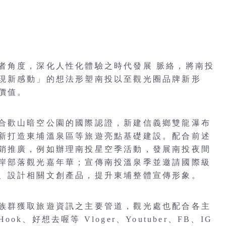
者角度，深化人性化體驗之時代發展 脈絡，將南投
現新感動」的想法形塑南投以至觀光圈品牌新形
價值。
合歡山暗空公園的國際認證，新建信義鄉雙龍瀑布
新打造東埔溫泉區等旅遊亮點基礎建設。配合前述
銷推廣，例如辦理南投星空季活動，發展南投夜間
岸部落觀光嘉年華；宣傳南投溫泉季並邀請國際級
、設計相關文創產品，提升東埔整體宣傳形象。
族群獲取旅遊資訊之主要管道，觀光處也配合各主
、好想去喔等 Vloger、Youtuber、FB、IG