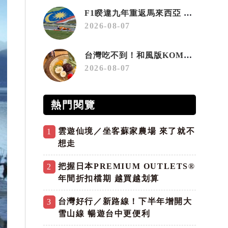
F1睽違九年重返馬來西亞 三大國際賽事打造10月運動旅遊熱潮 賽車、自行車、路跑同週登場
2026-08-07
台灣吃不到！和風版KOMEDA咖啡讓你吃遍名古屋在地美食
2026-08-07
熱門閱覽
雲遊仙境／坐客蘇家農場 來了就不
1
想走
把握日本PREMIUM OUTLETS®
2
年間折扣檔期 越買越划算
台灣好行／新路線！下半年增開大
3
雪山線 暢遊台中更便利