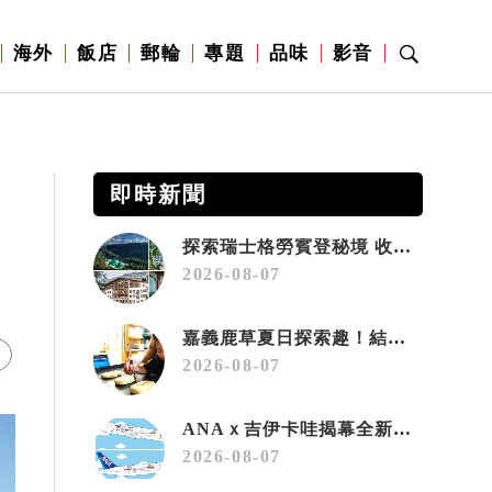
海外
飯店
郵輪
專題
品味
影音
即時新聞
探索瑞士格勞賓登秘境 收藏六種阿爾卑斯夏日療癒之旅
2026-08-07
嘉義鹿草夏日探索趣！結合科學、農場與自然的親子小旅行
2026-08-07
ANAｘ吉伊卡哇揭幕全新彩繪機「Chiikawa JET」
2026-08-07