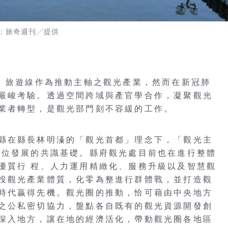
：旅奇週刊╱提供
點、旅遊線作為推動主軸之觀光產業，然而在新冠肺
嚴峻考驗。透過空間跨域與產官學合作，凝聚觀光
業者轉型，是觀光部門刻不容緩的工作。
縣在縣長林明溱的「觀光首都」理念下，「觀光主
單位發展的共識基礎。縣府觀光處目前也在進行整體
優質行 程、人力運用精緻化、服務升級以及智慧觀
投觀光產業體質，化零為整進行群體戰，並打造觀
時代贏得先機。觀光圈的推動，恰可藉由中央地方
之公私密切協力，盤點各自既有的觀光資源開發創
深入地方，讓在地的經濟活化，帶動觀光圈各地區