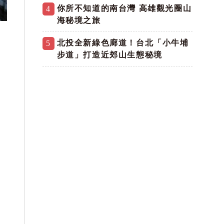
你所不知道的南台灣 高雄觀光圈山
4
海秘境之旅
北投全新綠色廊道！台北「小牛埔
5
步道」打造近郊山生態秘境