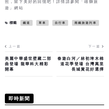
照，留下美好的回憶吧！詳情請參閱「雄獅旅
遊」網站
標籤
鐵道
單車
自行車
兩鐵旅遊列車
上一篇
下一篇
美麗中華盛世壁藏二部
春遊白河／林初埤木棉
曲登場 龍華科大精彩
道花季登場 台灣萬里
開幕
長城賞花好選擇
即時新聞