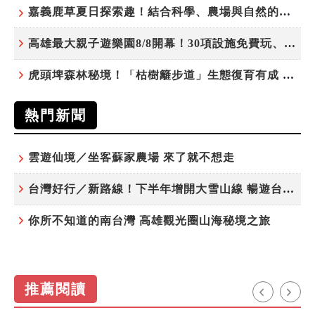
嘉義鹿草夏日探索趣！結合科學、農場與自然的親子小旅行
高雄最大親子遊樂園8/8開幕！30項設施免費玩、YOYO家族嗨翻暑假
虎頭埤森林秘境！「枯樹籬步道」生態復育有成 走進大自然生命教室
熱門新聞
雲遊仙境／坐客蘇家農場 來了就不想走
台灣好行／新路線！下半年增開大雪山線 暢遊台中更便利
你所不知道的南台灣 高雄觀光圈山海秘境之旅
推薦閱讀