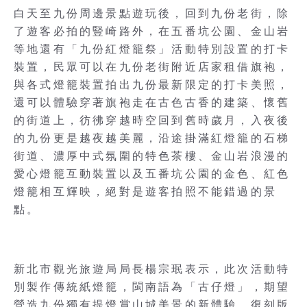
白天至九份周邊景點遊玩後，回到九份老街，除
了遊客必拍的豎崎路外，在五番坑公園、金山岩
等地還有「九份紅燈籠祭」活動特別設置的打卡
裝置，民眾可以在九份老街附近店家租借旗袍，
與各式燈籠裝置拍出九份最新限定的打卡美照，
還可以體驗穿著旗袍走在古色古香的建築、懷舊
的街道上，彷彿穿越時空回到舊時歲月，入夜後
的九份更是越夜越美麗，沿途掛滿紅燈籠的石梯
街道、濃厚中式氛圍的特色茶樓、金山岩浪漫的
愛心燈籠互動裝置以及五番坑公園的金色、紅色
燈籠相互輝映，絕對是遊客拍照不能錯過的景
點。
新北市觀光旅遊局局長楊宗珉表示，此次活動特
別製作傳統紙燈籠，閩南語為「古仔燈」，期望
營造九份獨有提燈賞山城美景的新體驗，復刻版