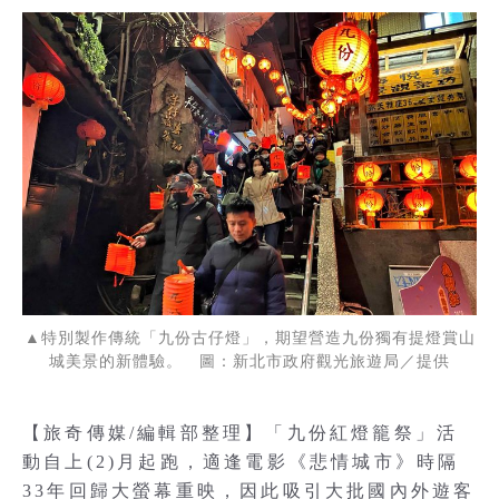
▲特別製作傳統「九份古仔燈」，期望營造九份獨有提燈賞山
城美景的新體驗。 圖：新北市政府觀光旅遊局／提供
【旅奇傳媒/編輯部整理】「九份紅燈籠祭」活
動自上(2)月起跑，適逢電影《悲情城市》時隔
33年回歸大螢幕重映，因此吸引大批國內外遊客