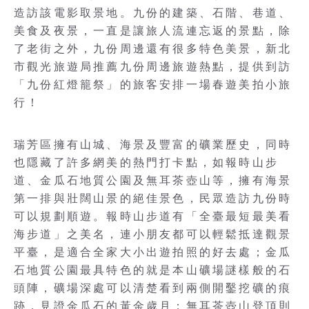
造訪該電影取景地。九份的建築、石階、巷道、
美食及夜景，一直是讓旅人流連忘返的景點，除
了老街之外，九份周邊還有很多特色美景，新北
市觀光旅遊局推薦九份周邊旅遊熱點，提供到訪
「九份紅燈籠祭」的旅客安排一場春遊美拍小旅
行！
瑞芳區擁有山城、海景及豐富的礦業歷史，同時
也隱藏了許多網美的熱門打卡點，如報時山步
道、金瓜石地質公園及無耳茶壺山等，擁有海景
第一排與壯闊山景的絕佳景色，民眾造訪九份時
可以規劃順遊。報時山步道有「全臺最短最美看
海步道」之美名，連小朋友都可以輕鬆抵達觀景
平臺，是適合全家大小出遊拍照的好去處；金瓜
石地質公園最具特色的就是本山礦場謎樣般的石
頭陣，礦場深處可以清楚看到兩側開鑿挖礦的痕
跡，見證金瓜石的黃金歲月；無耳茶壺山登頂則