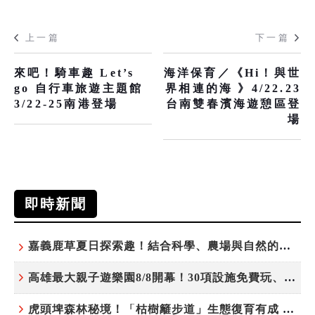
上一篇
下一篇
來吧！騎車趣 Let’s
海洋保育／《Hi！與世
go 自行車旅遊主題館
界相連的海 》4/22.23
3/22-25南港登場
台南雙春濱海遊憩區登
場
即時新聞
嘉義鹿草夏日探索趣！結合科學、農場與自然的親子小旅行
高雄最大親子遊樂園8/8開幕！30項設施免費玩、YOYO家族嗨翻暑假
虎頭埤森林秘境！「枯樹籬步道」生態復育有成 走進大自然生命教室