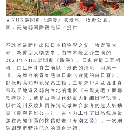
▲NHK晨間劇《爛漫》取景地－牧野公園。
圖：高知縣國際觀光課／提供
不論是最新推出以日本植物學之父「牧野富太
郎」為原型人物故事，由神木隆之介主演的
2023年NHK晨間劇《爛漫》、日劇迷間口耳相
傳，由生田斗真主演以「最後的清流－四萬十
川」為舞台的青春熱血日劇《遲開的向日葵》、
以振興高知縣觀光為主軸，主角錦戶亮及堀北真
希取景地遍及縣內各地的電影《來觀光吧！縣廳
款待課》，或是由新世代動畫大師細田守執導，
以仁淀川及鏡川兩條清流做舞台參考的超人氣動
畫《龍與雀斑公主》、吉卜力工作室出品鏡頭聚
焦在高知市區的懷舊動畫《海潮之聲》，一次網
羅劇迷們嚮往已久的舞台巡禮。