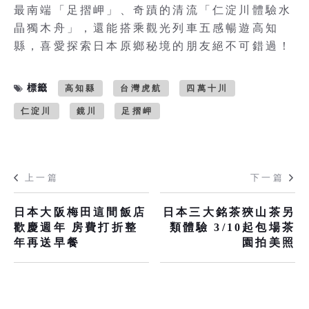
最南端「足摺岬」、奇蹟的清流「仁淀川體驗水
晶獨木舟」，還能搭乘觀光列車五感暢遊高知
縣，喜愛探索日本原鄉秘境的朋友絕不可錯過！
標籤
高知縣
台灣虎航
四萬十川
仁淀川
鏡川
足摺岬
上一篇
下一篇
日本大阪梅田這間飯店
日本三大銘茶狹山茶另
歡慶週年 房費打折整
類體驗 3/10起包場茶
年再送早餐
園拍美照