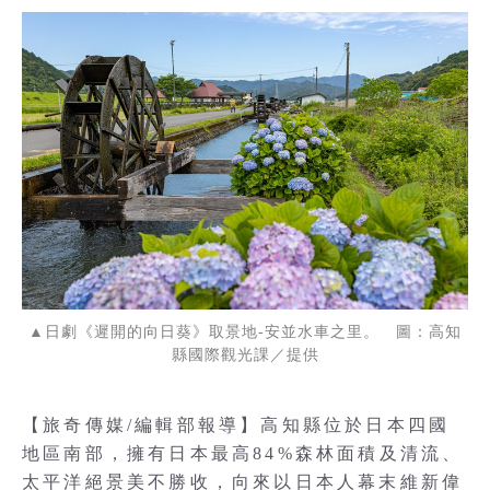
▲日劇《遲開的向日葵》取景地-安並水車之里。 圖：高知
縣國際觀光課／提供
【旅奇傳媒/編輯部報導】高知縣位於日本四國
地區南部，擁有日本最高84%森林面積及清流、
太平洋絕景美不勝收，向來以日本人幕末維新偉