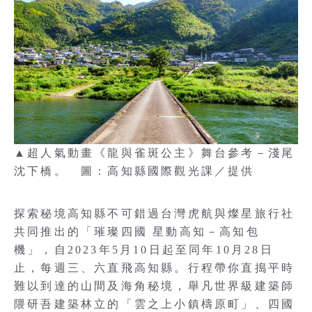
▲超人氣動畫《龍與雀斑公主》舞台參考－淺尾
沈下橋。 圖：高知縣國際觀光課／提供
探索秘境高知縣不可錯過台灣虎航與燦星旅行社
共同推出的「璀璨四國 星動高知－高知包
機」，自2023年5月10日起至同年10月28日
止，每週三、六直飛高知縣。行程帶你直搗平時
難以到達的山間及海角秘境，舉凡世界級建築師
隈研吾建築林立的「雲之上小鎮檮原町」、四國