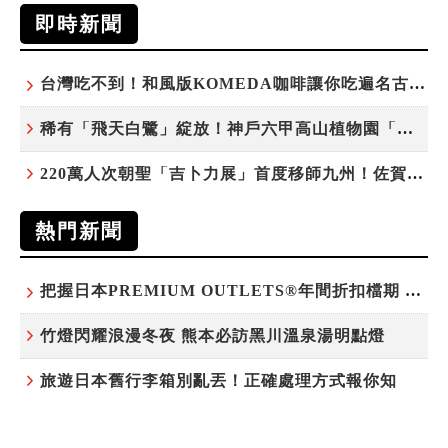
即時新聞
台灣吃不到！和風版KOMEDA咖啡讓你吃遍名古屋在地美食
稀有「飛天白鷺」綻放！神戶六甲高山植物園「鷺草」珍貴現身
220萬人次朝聖「吉卜力展」首度移師九州！佐賀站早鳥平日套票8/10搶先開賣
熱門新聞
把握日本PREMIUM OUTLETS®年間折扣檔期 越買越划算
竹燈閃耀浪漫冬夜 熊本必訪黑川溫泉湯明點燈
旅遊日本舊行李箱別亂丟！正確處理方式報你知