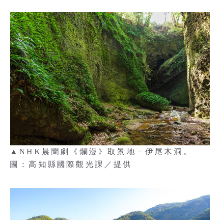
▲NHK晨間劇《爛漫》取景地－伊尾木洞。
圖：高知縣國際觀光課／提供