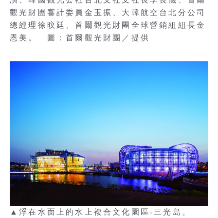
觀光財團審計委員金玉振、大韓航空台北分公司
總經理徐旼廷、首爾觀光財團全球營銷組組長金
恩美。 圖：首爾觀光財團／提供
▲浮在水面上的水上複合文化園區-三光島。