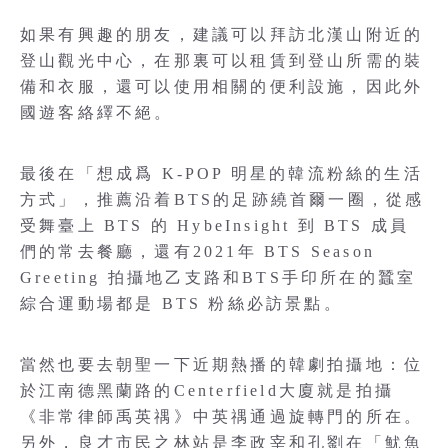
如果有興趣的朋友，建議可以拜訪北漢山附近的
登山觀光中心，在那裏可以租賃到登山所需的裝
備和衣服，還可以使用相關的便利設施，因此外
國遊客絡繹不絕。
最後在「想成爲 K-POP 明星的韓流粉絲的生活
方式」，推薦沿着BTS的足跡繞首爾一圈，從感
受舞臺上 BTS 的 HybeInsight 到 BTS 成員
們的常去餐廳，還有2021年 BTS Season
Greeting 拍攝地乙支路和BTS手印所在的蠶室
綜合運動場都是 BTS 粉絲必訪景點。
當然也要去朝聖一下近期熱播的韓劇拍攝地：位
於江南德黑蘭路的Centerfield大廈就是拍攝
《非常律師禹英禑》中英禑通過旋轉門的所在。
另外，良才市民之林站是李政宰和孔劉在「魷魚