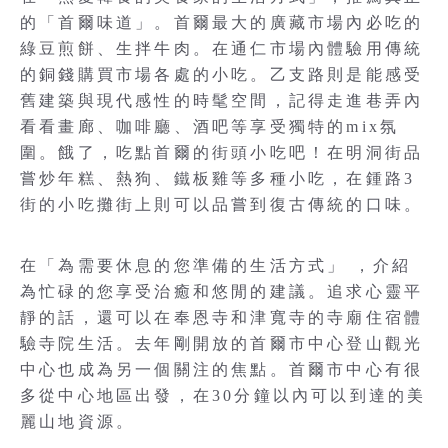
的「首爾味道」。首爾最大的廣藏市場內必吃的
綠豆煎餅、生拌牛肉。在通仁市場內體驗用傳統
的銅錢購買市場各處的小吃。乙支路則是能感受
舊建築與現代感性的時髦空間，記得走進巷弄內
看看畫廊、咖啡廳、酒吧等享受獨特的mix氛
圍。餓了，吃點首爾的街頭小吃吧！在明洞街品
嘗炒年糕、熱狗、鐵板雞等多種小吃，在鍾路3
街的小吃攤街上則可以品嘗到復古傳統的口味。
在「為需要休息的您準備的生活方式」 ，介紹
為忙碌的您享受治癒和悠閒的建議。追求心靈平
靜的話，還可以在奉恩寺和津寬寺的寺廟住宿體
驗寺院生活。去年剛開放的首爾市中心登山觀光
中心也成為另一個關注的焦點。首爾市中心有很
多從中心地區出發，在30分鐘以內可以到達的美
麗山地資源。