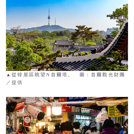
▲從韓屋區眺望N首爾塔。 圖：首爾觀光財團
／提供