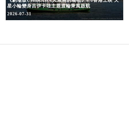
《劇場版CHiiKAWA人魚島的秘密》8/6香港上映 天
星小輪變身吉伊卡哇主題渡輪乘風啟航
2026-07-31