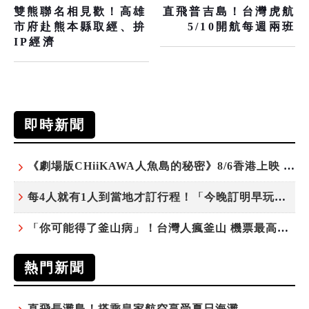
雙熊聯名相見歡！高雄
直飛普吉島！台灣虎航
市府赴熊本縣取經、拚
5/10開航每週兩班
IP經濟
即時新聞
《劇場版CHiiKAWA人魚島的秘密》8/6香港上映 天星小輪變身吉伊卡哇主題渡輪乘風啟航
每4人就有1人到當地才訂行程！「今晚訂明早玩」早鳥也享8折優惠 P人、J人同步滿足
「你可能得了釜山病」！台灣人瘋釜山 機票最高現折千元
熱門新聞
直飛長灘島！搭乘皇家航空享受夏日海灘