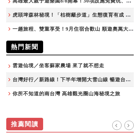
高雄最大親子遊樂園8/8開幕！30項設施免費玩、YOYO家族嗨翻暑假
虎頭埤森林秘境！「枯樹籬步道」生態復育有成 走進大自然生命教室
一趟旅程、雙重享受！9月住宿合歡山 順遊奧萬大10元優惠入園
熱門新聞
雲遊仙境／坐客蘇家農場 來了就不想走
台灣好行／新路線！下半年增開大雪山線 暢遊台中更便利
你所不知道的南台灣 高雄觀光圈山海秘境之旅
推薦閱讀