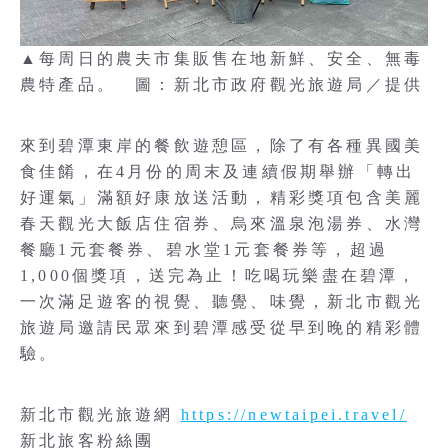
▲每周日的農夫市集販售在地新鮮、安全、無毒
農特產品。 圖：新北市政府觀光旅遊局／提供
來到碧潭東岸的餐飲遊憩區，除了有各種異國美
食佳餚，在4月份的周末及連續假期舉辦「轉出
好運氣」滿額好康放送活動，精彩獎項包含美麗
春天觀光大飯店住宿券、烏來溫泉泡湯券、水灣
餐廳1元套餐券、碧水堂1元套餐券等，超過
1,000個獎項，送完為止！吃喝玩樂盡在碧潭，
一次滿足遊客的視覺、聽覺、味覺，新北市觀光
旅遊局邀請民眾來到碧潭感受從早到晚的精彩體
驗。
新北市觀光旅遊網
https://newtaipei.travel/
新北旅客粉絲團