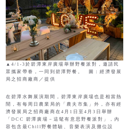
▲4/1-3於碧潭東岸廣場舉辦野餐派對，邀請民
眾攜家帶眷，一同到碧潭野餐。 圖：經濟發展
局之招商廠商／提供
在碧潭水舞展演期間，碧潭東岸廣場也是相當熱
鬧，有每周日農業局的「農夫市集」外，亦有經
濟發展局之招商廠商在4月1日至4月3日舉辦
「DCC 碧潭廣場－這髦有意思野餐派對」，內
容包含最Chill野餐體驗、音樂表演及攤位設