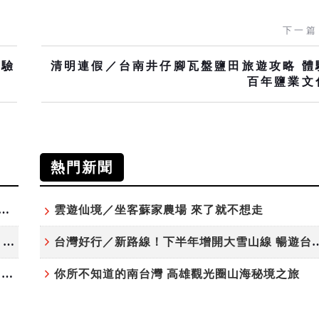
下一篇
體驗
清明連假／台南井仔腳瓦盤鹽田旅遊攻略 體
百年鹽業文
熱門新聞
夏日探索趣！結合科學、農場與自然的親子小旅行
雲遊仙境／坐客蘇家農場 來了就不想走
高雄最大親子遊樂園8/8開幕！30項設施免費玩、YOYO家族嗨翻暑假
台灣好行／新路線！下半年增開大雪
虎頭埤森林秘境！「枯樹籬步道」生態復育有成 走進大自然生命教室
你所不知道的南台灣 高雄觀光圈山海秘境之旅