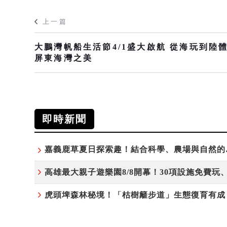
上一篇
大鵬灣帆船生活節4/1盛大啟航 從海玩到陸
屏東海灣之美
即時新聞
嘉義鹿草