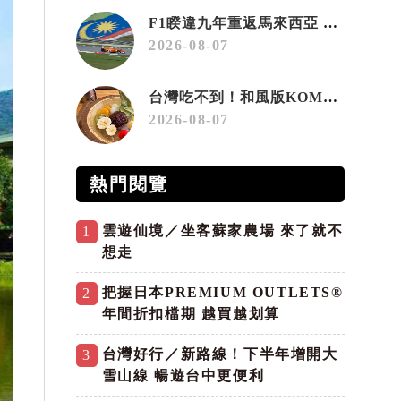
F1睽違九年重返馬來西亞 三大國際賽事打造10月運動旅遊熱潮 賽車、自行車、路跑同週登場
2026-08-07
台灣吃不到！和風版KOMEDA咖啡讓你吃遍名古屋在地美食
2026-08-07
熱門閱覽
雲遊仙境／坐客蘇家農場 來了就不
1
想走
把握日本PREMIUM OUTLETS®
2
年間折扣檔期 越買越划算
台灣好行／新路線！下半年增開大
3
雪山線 暢遊台中更便利