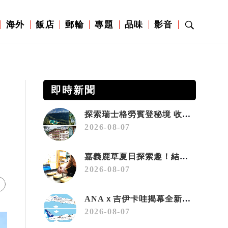
海外
飯店
郵輪
專題
品味
影音
即時新聞
探索瑞士格勞賓登秘境 收藏六種阿爾卑斯夏日療癒之旅
2026-08-07
嘉義鹿草夏日探索趣！結合科學、農場與自然的親子小旅行
2026-08-07
ANAｘ吉伊卡哇揭幕全新彩繪機「Chiikawa JET」
2026-08-07