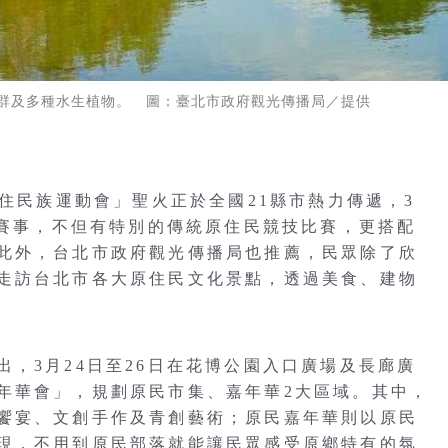
群及多種水生植物。 圖：臺北市政府觀光傳播局／提供
原住民族運動會」聖火正於全國21縣市熱力傳遞，3
彩賽事，不但有特別的傳統原住民競技比賽，更搭配
此外，台北市政府觀光傳播局也推薦，民眾除了欣
走訪台北市各大原住民文化景點，透過美食、建物
，3月24日至26日在花博公園入口廣場及長廊廣
年華會」，規劃原民市集、嘉年華2大區域。其中，
饗宴、文創手作及青創藝術；原民嘉年華則以原民
現，不用到原民部落就能讓民眾感受原鄉特有的氛