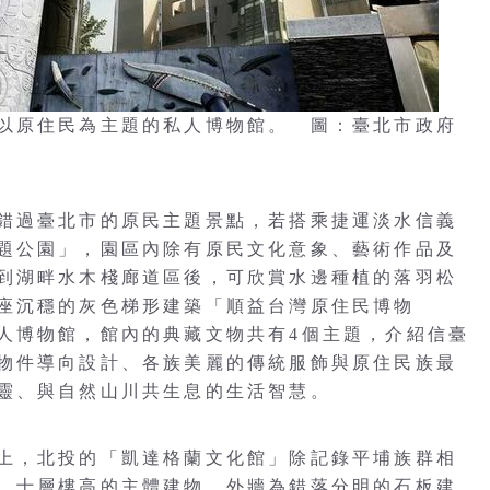
以原住民為主題的私人博物館。 圖：臺北市政府
錯過臺北市的原民主題景點，若搭乘捷運淡水信義
題公園」，園區內除有原民文化意象、藝術作品及
到湖畔水木棧廊道區後，可欣賞水邊種植的落羽松
座沉穩的灰色梯形建築「順益台灣原住民博物
人博物館，館內的典藏文物共有4個主題，介紹信臺
物件導向設計、各族美麗的傳統服飾與原住民族最
靈、與自然山川共生息的生活智慧。
上，北投的「凱達格蘭文化館」除記錄平埔族群相
。十層樓高的主體建物，外牆為錯落分明的石板建