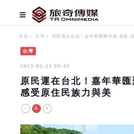
首頁
台灣
原民運在台北！嘉年華匯聚市集.美食.表
台灣
2023-03-23 09:45
原民運在台北！嘉年華匯聚
感受原住民族力與美
-
A
+