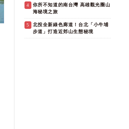
你所不知道的南台灣 高雄觀光圈山
4
海秘境之旅
北投全新綠色廊道！台北「小牛埔
5
步道」打造近郊山生態秘境