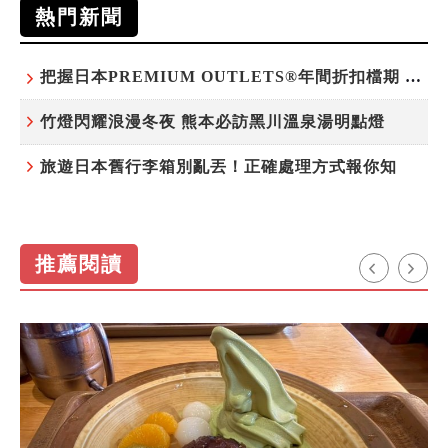
熱門新聞
把握日本PREMIUM OUTLETS®年間折扣檔期 越買越划算
竹燈閃耀浪漫冬夜 熊本必訪黑川溫泉湯明點燈
旅遊日本舊行李箱別亂丟！正確處理方式報你知
推薦閱讀