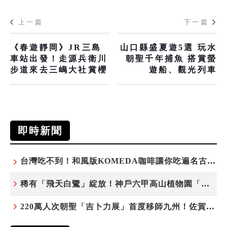
上一篇
下一篇
《春遊靜岡》JR三島
山口縣盛夏遊5選 玩水
車站出發！走源兵衛川
朝聖千年捕魚 搭賞螢
步道來去三嶋大社賞櫻
遊船、觀光列車
即時新聞
台灣吃不到！和風版KOMEDA咖啡讓你吃遍名古屋在地美食
稀有「飛天白鷺」綻放！神戶六甲高山植物園「鷺草」珍貴現身
220萬人次朝聖「吉卜力展」首度移師九州！佐賀站早鳥平日套票8/10搶先開賣