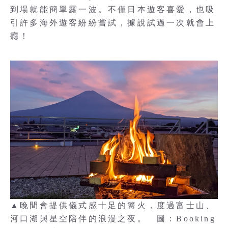
到場就能簡單露一波。不僅日本遊客喜愛，也吸
引許多海外遊客紛紛嘗試，據說試過一次就會上
癮！
▲晚間會提供儀式感十足的篝火，度過富士山、
河口湖與星空陪伴的浪漫之夜。 圖：Booking