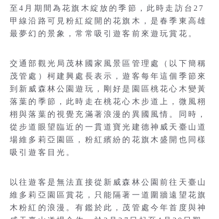
至4月期間為花旗木綻放的季節，此時走訪台27
甲線沿路可見粉紅綻開的花旗木，是春季東高雄
最夢幻的景象，常常吸引遊客前來遊玩賞花。
交通部觀光局茂林國家風景區管理處（以下簡稱
茂管處）柯建興處長表示，遊客每年這個季節來
到新威森林公園遊玩，剛好是園區桃花心木變黃
落葉的季節，此時走在桃花心木步道上，微風栩
栩與落葉的視覺充滿著浪漫的異國風情。同時，
從步道眼望臨近的一貫道寶光建德神威天臺山道
場維多莉亞園區，粉紅繽紛的花旗木盛開也同樣
吸引遊客目光。
以往遊客是無法直接從新威森林公園前往天臺山
維多莉亞園區賞花，只能隔著一道圍牆遠望花旗
木粉紅的浪漫。有鑑於此，茂管處今年首度與神