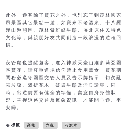
此外，遊客除了賞花之外，也別忘了到茂林國家
風景區其它景點一遊，如寶來不老溫泉、十八羅
漢山遊憩區、茂林紫斑蝶生態、屏北原住民特色
文化等，與親朋好友共同創造一段浪漫的遊程回
憶。
茂管處也提醒遊客，進入神威天臺山維多莉亞園
區賞花，請尊重道場信仰禁止食用葷食，賞花期
間務必遵守園區交管人員及告示牌指示，切勿亂
丟垃圾、攀折花木、破壞生態及汚染環境，同
時，出遊前要有健全的準備，留意自身身體狀
況，掌握道路交通及氣象資訊，才能開心遊、平
安歸。
標籤
高雄
六龜
花旗木