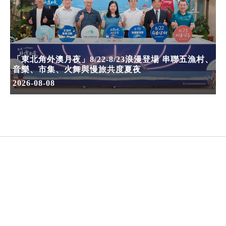
「東北角外澳月夜」8/22-8/23浪漫登場 串聯五漁村、
音樂、市集、火舞與慢旅共度夏夜
2026-08-08