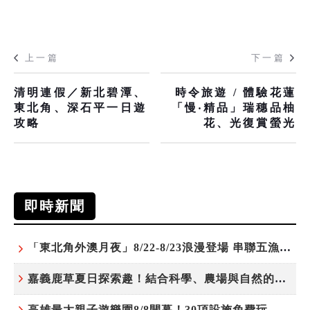
上一篇
下一篇
清明連假／新北碧潭、
時令旅遊 / 體驗花蓮
東北角、深石平一日遊
「慢‧精品」瑞穗品柚
攻略
花、光復賞螢光
即時新聞
「東北角外澳月夜」8/22-8/23浪漫登場 串聯五漁村、音樂、市集、火舞與慢旅共度夏夜
嘉義鹿草夏日探索趣！結合科學、農場與自然的親子小旅行
高雄最大親子遊樂園8/8開幕！30項設施免費玩、YOYO家族嗨翻暑假