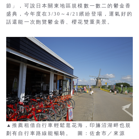
節」，可說日本關東地區規模數一數二的鬱金香
盛典，今年度在3/30～4/21繽紛登場，運氣好的
話還能一次飽覽鬱金香、櫻花雙重美景。
▲推薦租借自行車輕鬆逛花海，印旛沼湖畔也規
劃有自行車路線能暢騎。 圖：佐倉市／來源