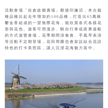
活動會場「佐倉故鄉廣場」鄰接印旛沼，本次栽
種品種比起去年增加約100品種，打造出65萬株
鬱金香組成的一望無際花海，能欣賞各式各樣花
形與花色。遊客可用漫步、騎自行車或搭乘遊船
的方式遊覽會場，花季期間演奏會、手風琴表演
等活動不定期登場，花田周圍也會架設結合花語
特色的打卡美照區，讓人沉浸花海魅力當中。