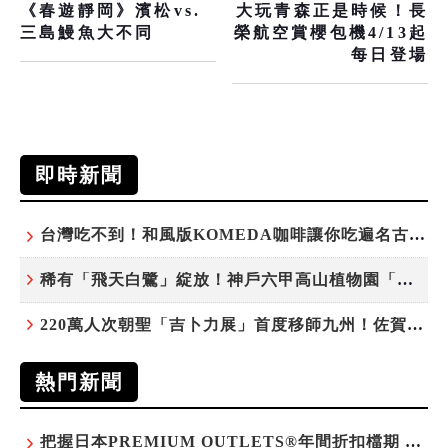
《春遊靜岡》濱松vs.
大玩青森正是時候！長
三島鰻魚大不同
榮航空賞櫻包機4/13起
每日登場
即時新聞
台灣吃不到！和風版KOMEDA咖啡讓你吃遍名古屋在地美食
稀有「飛天白鷺」綻放！神戶六甲高山植物園「鷺草」珍貴現身
220萬人次朝聖「吉卜力展」首度移師九州！佐賀站早鳥平日套票8/10搶先開賣
熱門新聞
把握日本PREMIUM OUTLETS®年間折扣檔期 越買越划算