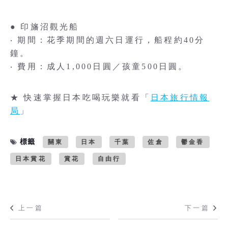
● 印旛沼觀光船
‧ 期間：花季期間的週六日運行，船程約40分
鐘。
‧ 費用：成人1,000日圓／孩童500日圓。
★ 快速掌握日本吃喝玩樂就看「
日本旅行情報
局
」
標籤
關東
日本
千葉
佐倉
鬱金香
日本賞花
賞花
自由行
上一篇
下一篇