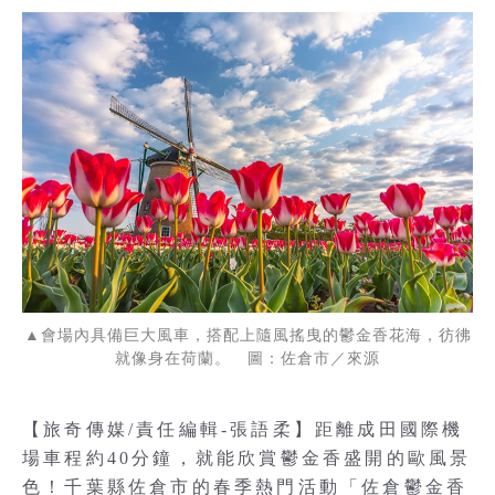
▲會場內具備巨大風車，搭配上隨風搖曳的鬱金香花海，彷彿
就像身在荷蘭。 圖：佐倉市／來源
【旅奇傳媒/責任編輯-張語柔】距離成田國際機
場車程約40分鐘，就能欣賞鬱金香盛開的歐風景
色！千葉縣佐倉市的春季熱門活動「佐倉鬱金香