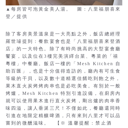
▲每房皆可泡黃金美人湯。 圖：八里福朋喜來
登／提供
除了客房美景溫泉是一大亮點之外，飯店總經理
羅世璿提到：餐飲宴會也是「八里福朋喜來登酒
店」的一大特色。除了有時尚挑高的大型宴會廳
饗宴，以及位在3樓完美演繹台菜、粵菜的「禧
粵樓」中餐廳。飯店一樓的「Mesh Kitchen 自
助百匯」，也是十分值得造訪的，廳內有可生食
等級的干貝，以及數十道精選佳餚吃到飽之外，
果木直火炭烤烤肉串也是必吃美食。有別於一般
烤爐，Mesh Kitchen 特別引進設備，在廚房內
就可以使用果木進行直火炭烤，剛出爐的肉串香
味四溢，讓人垂涎三尺！不僅如此，餐廳還同時
引進在地限定精釀啤酒，只有來到八里才可以品
嘗到的微醺滋味。 【※ 溫馨提醒：禁止酒