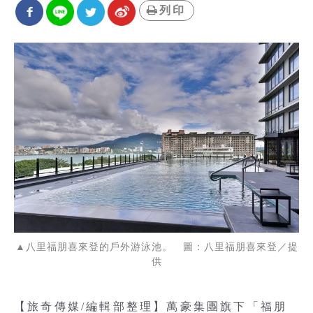
列印
▲八里福朋喜來登的戶外游泳池。 圖：八里福朋喜來登／提
供
【旅奇傳媒/編輯部整理】萬豪集團旗下「福朋