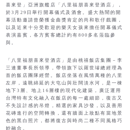
喜來登」亞洲旗艦店「八里福朋喜來登酒店」，
於3月29日舉行開幕儀式及酒會。盛大熱鬧的開
幕活動邀請曾榮獲金曲獎肯定的尚和歌仔戲團，
以及近來十分受歡迎的樂天女孩來擔任開幕儀式
表演嘉賓，各方賓客總計約有800多名蒞臨參
與。
「八里福朋喜來登酒店」是由桃禧飯店集團－李
三連董事長所領導，帶領旗下以羅世璿總經理為
首的飯店團隊經營。飯店坐落在風情萬種的八里
左岸，遠眺綿延的大屯山與壯闊淡水河，是一棟
地下3層、地上16層樓的現代化建築，廣泛運用
台灣特有文化融入在飯店的每一處細節，復古又
不失設計感的吊燈，精選的家具沙發，以及善用
花磚進行的空間轉換，還有牆面上妝點有當地景
色的黑白照片，都將復古與時尚二種不同風格巧
妙融合。