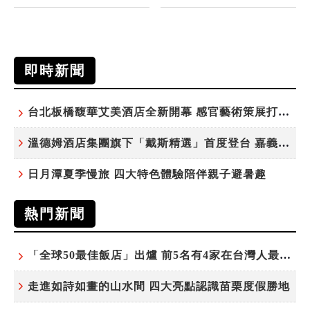
即時新聞
台北板橋馥華艾美酒店全新開幕 感官藝術策展打造旅居新風格
溫德姆酒店集團旗下「戴斯精選」首度登台 嘉義首店揭新幕
日月潭夏季慢旅 四大特色體驗陪伴親子避暑趣
熱門新聞
「全球50最佳飯店」出爐 前5名有4家在台灣人最常去的城市！
走進如詩如畫的山水間 四大亮點認識苗栗度假勝地