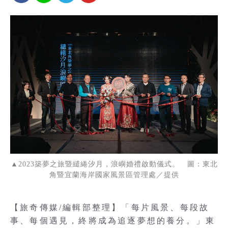
▲2023築夢之旅暨繾綣汐月，浪嶼婚禮啟動儀式。 圖：東北
角暨宜蘭海岸國家風景區管理處／提供
【旅奇傳媒/編輯部整理】「每片風景、每段故
事、每個遇見，終將成為追逐夢想的養分。」東