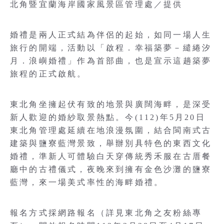
北角暨宜蘭海岸國家風景區管理處／提供
婚禮是兩人正式結為伴侶的起始，如同一場人生
旅行的開端，活動以「啟程．幸福築夢－繾綣汐
月．浪嶼婚禮」作為首部曲，也是宣示這趟築夢
旅程的正式啟航。
東北角坐擁起伏有致的地景與廣闊海畔，是深受
新人歡迎的婚紗取景熱點。今(112)年5月20日
東北角管理處延續在地浪漫氛圍，結合閩南式古
建築與鹽寮藍灣景致，舉辦別具特色的東西文化
婚禮，準新人可體驗白天穿傳統秀禾服在古厝餐
廳中的古禮儀式，夜晚來到擁有金色沙灘的鹽寮
藍灣，來一場美式率性的海畔婚禮。
報名方式採網路報名（詳見東北角之友粉絲專