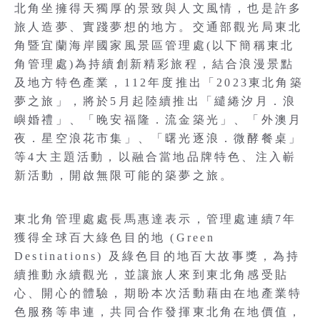
北角坐擁得天獨厚的景致與人文風情，也是許多
旅人造夢、實踐夢想的地方。交通部觀光局東北
角暨宜蘭海岸國家風景區管理處(以下簡稱東北
角管理處)為持續創新精彩旅程，結合浪漫景點
及地方特色產業，112年度推出「2023東北角築
夢之旅」，將於5月起陸續推出「繾綣汐月．浪
嶼婚禮」、「晚安福隆．流金築光」、「外澳月
夜．星空浪花市集」、「曙光逐浪．微酵餐桌」
等4大主題活動，以融合當地品牌特色、注入嶄
新活動，開啟無限可能的築夢之旅。
東北角管理處處長馬惠達表示，管理處連續7年
獲得全球百大綠色目的地 (Green
Destinations) 及綠色目的地百大故事獎，為持
續推動永續觀光，並讓旅人來到東北角感受貼
心、開心的體驗，期盼本次活動藉由在地產業特
色服務等串連，共同合作發揮東北角在地價值，