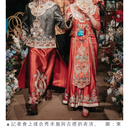
▲記者會上揉合秀禾服與古禮的表演。 圖：東