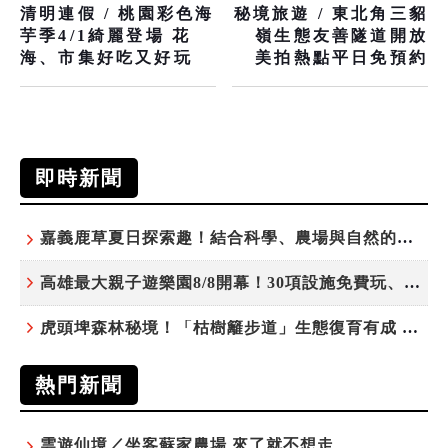
清明連假 / 桃園彩色海
秘境旅遊 / 東北角三貂
芋季4/1綺麗登場 花
嶺生態友善隧道開放
海、市集好吃又好玩
美拍熱點平日免預約
即時新聞
嘉義鹿草夏日探索趣！結合科學、農場與自然的親子小旅行
高雄最大親子遊樂園8/8開幕！30項設施免費玩、YOYO家族嗨翻暑假
虎頭埤森林秘境！「枯樹籬步道」生態復育有成 走進大自然生命教室
熱門新聞
雲遊仙境／坐客蘇家農場 來了就不想走