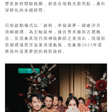
豐富旅程體驗氛圍，創造在地觀光新亮點，邁向
深耕化的永續經營。
日前啟動儀式以「啟程．幸福築夢－繾綣汐月．
浪嶼婚禮」為主軸延伸，揉合秀禾服與古禮概
念，呈現兼具現代與傳統舞蹈之美演出，現場宛
若婚禮場景洋溢著浪漫氣氛，也象徵2023年度
將迎向追逐夢想的精彩旅程。