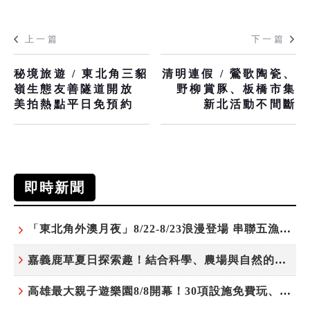
上一篇
下一篇
秘境旅遊 / 東北角三貂
清明連假 / 鶯歌陶瓷、
嶺生態友善隧道開放
野柳賞豚、板橋市集
美拍熱點平日免預約
新北活動不間斷
即時新聞
「東北角外澳月夜」8/22-8/23浪漫登場 串聯五漁村、音樂、市集、火舞與慢旅共度夏夜
嘉義鹿草夏日探索趣！結合科學、農場與自然的親子小旅行
高雄最大親子遊樂園8/8開幕！30項設施免費玩、YOYO家族嗨翻暑假