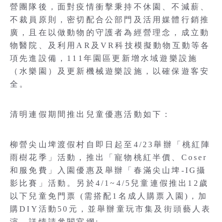
營團隊後，面對疫情衝擊秉持不休園、不減薪、
不裁員原則，密切配合公部門及活用媒體行銷推
廣，且在以做動物的守護者為經營理念，成立動
物醫院、及利用AR及VR科技模擬動物互動等各
項先進設備，111年園區更新增水域遊樂設施
（水樂園）及更新機械遊樂設施，以確保遊客安
全。
清明連假期間推出兒童優惠活動如下：
柳營尖山埤渡假村自即日起至4/23舉辦「桃紅陣
雨樹花季」活動，推出「寵物桃紅半價、Coser
和服免費」入園優惠及舉辦「春滿尖山埤-IG攝
影比賽」活動。另於4/1~4/5兒童連假推出12歲
以下兒童免門票 (需搭配1名成人購票入園)，加
購DIY活動50元，並舉辦童玩市集及街頭藝人表
演，詳情請參閱官網: