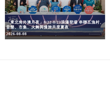
「東北角外澳月夜」8/22-8/23浪漫登場 串聯五漁村、
音樂、市集、火舞與慢旅共度夏夜
2026-08-08