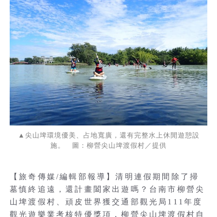
▲尖山埤環境優美、占地寬廣，還有完整水上休閒遊憩設
施。 圖：柳營尖山埤渡假村／提供
【旅奇傳媒/編輯部報導】清明連假期間除了掃
墓慎終追遠，還計畫闔家出遊嗎？台南市柳營尖
山埤渡假村、頑皮世界獲交通部觀光局111年度
觀光遊樂業考核特優獎項，柳營尖山埤渡假村自