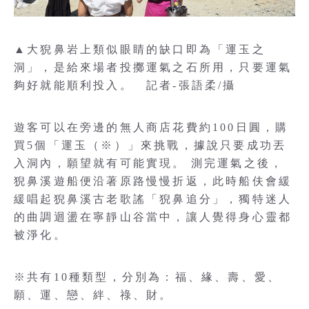
▲大猊鼻岩上類似眼睛的缺口即為「運玉之
洞」，是給來場者投擲運氣之石所用，只要運氣
夠好就能順利投入。 記者-張語柔/攝
遊客可以在旁邊的無人商店花費約100日圓，購
買5個「運玉（※）」來挑戰，據說只要成功丟
入洞內，願望就有可能實現。 測完運氣之後，
猊鼻溪遊船便沿著原路慢慢折返，此時船伕會緩
緩唱起猊鼻溪古老歌謠「猊鼻追分」，獨特迷人
的曲調迴盪在寧靜山谷當中，讓人覺得身心靈都
被淨化。
※共有10種類型，分別為：福、緣、壽、愛、
願、運、戀、絆、祿、財。