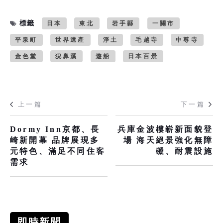
標籤
日本
東北
岩手縣
一關市
平泉町
世界遺產
淨土
毛越寺
中尊寺
金色堂
猊鼻溪
遊船
日本百景
上一篇
下一篇
Dormy Inn京都、長
兵庫金波樓嶄新面貌登
崎新開幕 品牌展現多
場 海天絕景強化無障
元特色、滿足不同住客
礙、耐震設施
需求
即時新聞