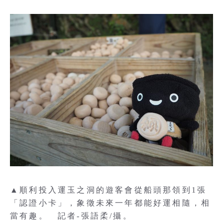
▲順利投入運玉之洞的遊客會從船頭那領到1張
「認證小卡」，象徵未來一年都能好運相隨，相
當有趣。 記者-張語柔/攝。