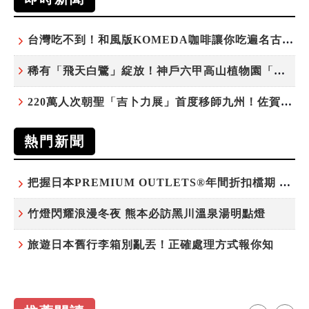
台灣吃不到！和風版KOMEDA咖啡讓你吃遍名古屋在地美食
稀有「飛天白鷺」綻放！神戶六甲高山植物園「鷺草」珍貴現身
220萬人次朝聖「吉卜力展」首度移師九州！佐賀站早鳥平日套票8/10搶先開賣
熱門新聞
把握日本PREMIUM OUTLETS®年間折扣檔期 越買越划算
竹燈閃耀浪漫冬夜 熊本必訪黑川溫泉湯明點燈
旅遊日本舊行李箱別亂丟！正確處理方式報你知