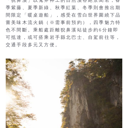
「猊鼻溪」以鬼斧神工的自然溪谷絕景聞名，春
季紫藤、夏季新綠、秋季紅葉、冬季則會推出期
間限定「暖桌遊船」，感受在雪白世界圍繞下品
嘗美味木流火鍋（※需事前預約），四季魅力特
色不間斷。乘船處距離猊鼻溪站徒步約6分鐘即
可抵達，或可搭乘岩手縣北巴士、自駕前往等，
交通手段多元又方便。