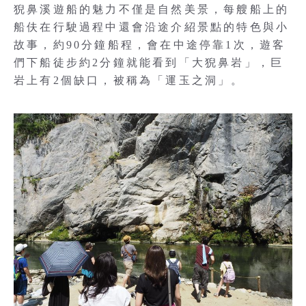
猊鼻溪遊船的魅力不僅是自然美景，每艘船上的
船伕在行駛過程中還會沿途介紹景點的特色與小
故事，約90分鐘船程，會在中途停靠1次，遊客
們下船徒步約2分鐘就能看到「大猊鼻岩」，巨
岩上有2個缺口，被稱為「運玉之洞」。