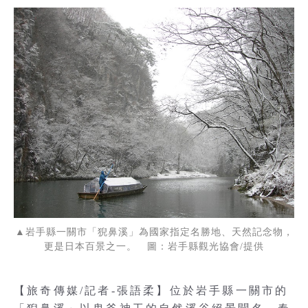
▲岩手縣一關市「猊鼻溪」為國家指定名勝地、天然記念物，
更是日本百景之一。 圖：岩手縣觀光協會/提供
【旅奇傳媒/記者-張語柔】位於岩手縣一關市的