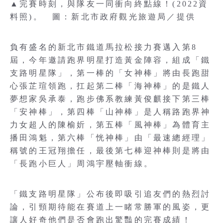
▲完賽時刻，與隊友一同衝向終點線！(2022資
料照)。 圖：新北市政府觀光旅遊局／提供
負有盛名的新北市鐵道馬拉松接力賽邁入第8
屆，今年邀請跑界明星打造黃金陣容，組成「鐵
支路明星隊」，第一棒的「女神棒」將由長跑甜
心張芷瑄領跑，扛起第二棒「海神棒」的是鐵人
夢想家吳承泰，跑步佛系教練黃俊麒接下第三棒
「安神棒」，第四棒「山神棒」是人稱路跑界神
力女超人的陳榆妡，第五棒「風神棒」為體育主
播田鴻魁，第六棒「恍神棒」由「最速總經理」
稱號的王冠翔擔任，最後第七棒迎神棒則是將由
「長跑小巨人」周鴻宇壓軸衝線。
「鐵支路明星隊」公布後即吸引追友們的熱烈討
論，引頸期待能在賽道上一睹常勝軍的風姿，更
讓人好奇他們是否會跑出驚豔的完賽成績！