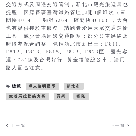
交通方式及周邊交通管制，新北市觀光旅遊局也
提醒，因應賽事臺灣鐵路管理加開3個班次（區
間快4014、自強號5264、區間快4016），大會
也有提供接駁車服務，請跑者愛用大眾交通運輸
工具，減少會場周邊交通阻塞；部分公車路線及
時段亦配合調整，包括新北市新巴士：F811、
F812、F813、F815、F823、F823區；國光客
運：781線及台灣好行─黃金福隆線公車，請用
路人配合注意。
標籤
鐵支路明星隊
新北市
鐵道馬拉松接力賽
貢寮
福隆
上一篇
下一篇