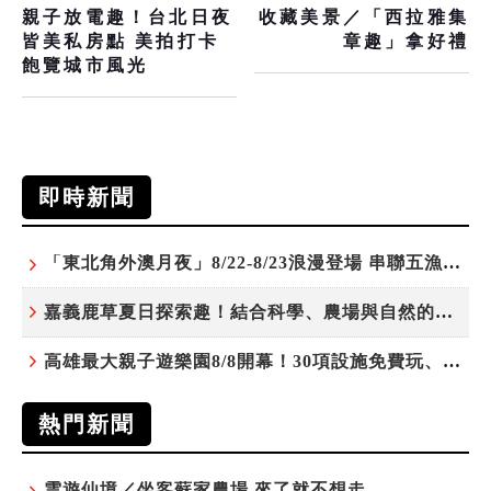
親子放電趣！台北日夜
收藏美景／「西拉雅集
皆美私房點 美拍打卡
章趣」拿好禮
飽覽城市風光
即時新聞
「東北角外澳月夜」8/22-8/23浪漫登場 串聯五漁村、音樂、市集、火舞與慢旅共度夏夜
嘉義鹿草夏日探索趣！結合科學、農場與自然的親子小旅行
高雄最大親子遊樂園8/8開幕！30項設施免費玩、YOYO家族嗨翻暑假
熱門新聞
雲遊仙境／坐客蘇家農場 來了就不想走