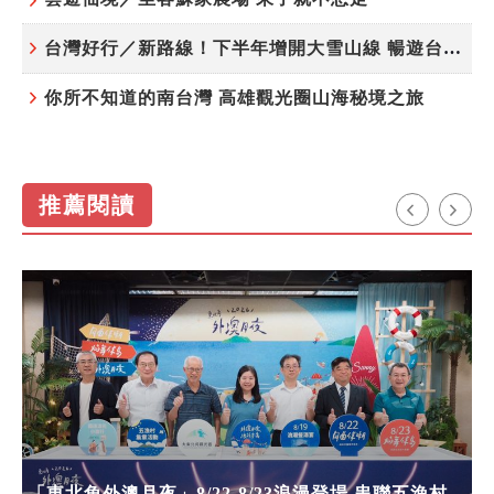
台灣好行／新路線！下半年增開大雪山線 暢遊台中更便利
你所不知道的南台灣 高雄觀光圈山海秘境之旅
推薦閱讀
「東北角外澳月夜」8/22-8/23浪漫登場 串聯五漁村、