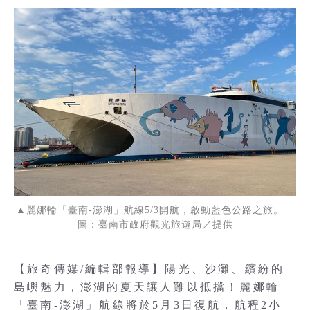
▲麗娜輪「臺南-澎湖」航線5/3開航，啟動藍色公路之旅。
圖：臺南市政府觀光旅遊局／提供
【旅奇傳媒/編輯部報導】陽光、沙灘、繽紛的
島嶼魅力，澎湖的夏天讓人難以抵擋！麗娜輪
「臺南-澎湖」航線將於5月3日復航，航程2小