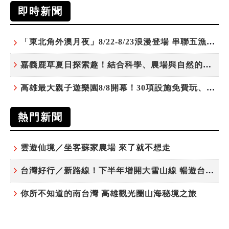
即時新聞
「東北角外澳月夜」8/22-8/23浪漫登場 串聯五漁村、音樂、市集、火舞與慢旅共度夏夜
嘉義鹿草夏日探索趣！結合科學、農場與自然的親子小旅行
高雄最大親子遊樂園8/8開幕！30項設施免費玩、YOYO家族嗨翻暑假
熱門新聞
雲遊仙境／坐客蘇家農場 來了就不想走
台灣好行／新路線！下半年增開大雪山線 暢遊台中更便利
你所不知道的南台灣 高雄觀光圈山海秘境之旅