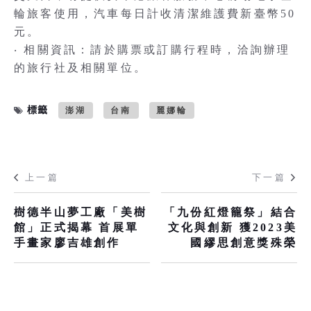
輪旅客使用，汽車每日計收清潔維護費新臺幣50
元。
‧ 相關資訊：請於購票或訂購行程時，洽詢辦理
的旅行社及相關單位。
標籤
澎湖
台南
麗娜輪
上一篇
下一篇
樹德半山夢工廠「美樹
「九份紅燈籠祭」結合
館」正式揭幕 首展單
文化與創新 獲2023美
手畫家廖吉雄創作
國繆思創意獎殊榮