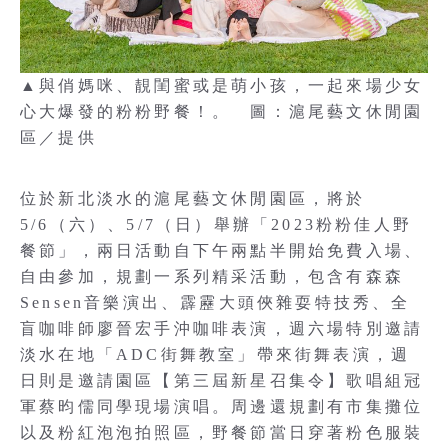
▲與俏媽咪、靚閨蜜或是萌小孩，一起來場少女
心大爆發的粉粉野餐！。 圖：滬尾藝文休閒園
區／提供
位於新北淡水的滬尾藝文休閒園區，將於
5/6（六）、5/7（日）舉辦「2023粉粉佳人野
餐節」，兩日活動自下午兩點半開始免費入場、
自由參加，規劃一系列精采活動，包含有森森
Sensen音樂演出、霹靂大頭俠雜耍特技秀、全
盲咖啡師廖晉宏手沖咖啡表演，週六場特別邀請
淡水在地「ADC街舞教室」帶來街舞表演，週
日則是邀請園區【第三屆新星召集令】歌唱組冠
軍蔡昀儒同學現場演唱。周邊還規劃有市集攤位
以及粉紅泡泡拍照區，野餐節當日穿著粉色服裝