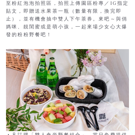
至粉紅泡泡拍照區，拍照上傳園區粉專／IG指定
貼文，即贈送水果茶一瓶（數量有限，換完即
止），並有機會抽中雙人下午茶券。來吧～與俏
媽咪、靚閨蜜或是萌小孩，一起來場少女心大爆
發的粉粉野餐吧！
▲凡訂購「雙人食尚野餐組合」，當日免費提供