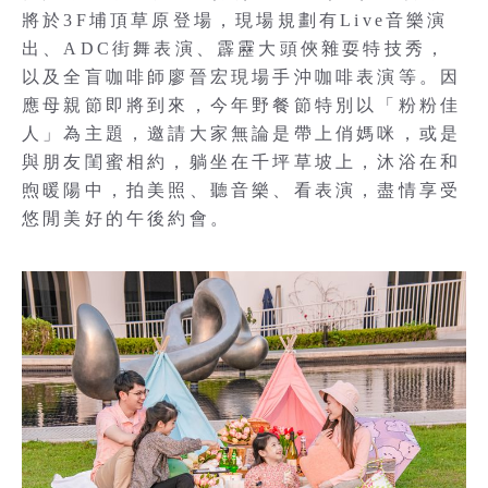
將於3F埔頂草原登場，現場規劃有Live音樂演
出、ADC街舞表演、霹靂大頭俠雜耍特技秀，
以及全盲咖啡師廖晉宏現場手沖咖啡表演等。因
應母親節即將到來，今年野餐節特別以「粉粉佳
人」為主題，邀請大家無論是帶上俏媽咪，或是
與朋友閨蜜相約，躺坐在千坪草坡上，沐浴在和
煦暖陽中，拍美照、聽音樂、看表演，盡情享受
悠閒美好的午後約會。