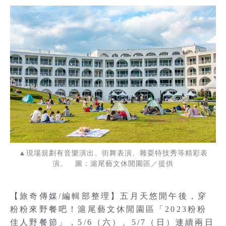
▲現場規劃有音樂演出、街舞表演、雜耍特技秀等精彩表
演。 圖：滬尾藝文休閒園區／提供
【旅奇傳媒/編輯部整理】五月天悠閒午後，穿
粉粉來野餐吧！滬尾藝文休閒園區「2023粉粉
佳人野餐節」，5/6（六）、5/7（日）連續兩日