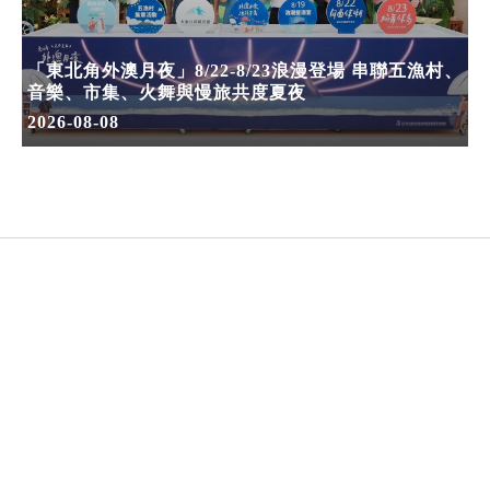
「東北角外澳月夜」8/22-8/23浪漫登場 串聯五漁村、
音樂、市集、火舞與慢旅共度夏夜
2026-08-08