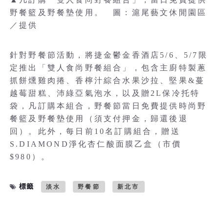
野餐籃及野餐墊使用。 圖：滬尾藝文休閒園區
／提供
針對野餐節活動，將捷金鬱金香酒店5/6、5/7限
定推出「雙人食尚野餐組合」，包含主廚特製蔥
抓餅燻雞肉捲、香檸汁綜合水果沙拉、堅果&蔓
越莓甜糕、沛綠亞氣泡水，以及贈2L保冷托特
袋，凡訂購本組合，野餐節當日免費提供時尚野
餐籃及野餐墊使用（須支付押金，歸還後退
回）。此外，每日前10名訂購組合，贈送
S.DIAMOND淨化杏仁酸面膜乙盒（市價
$980）。
標籤
淡水
野餐節
新北市