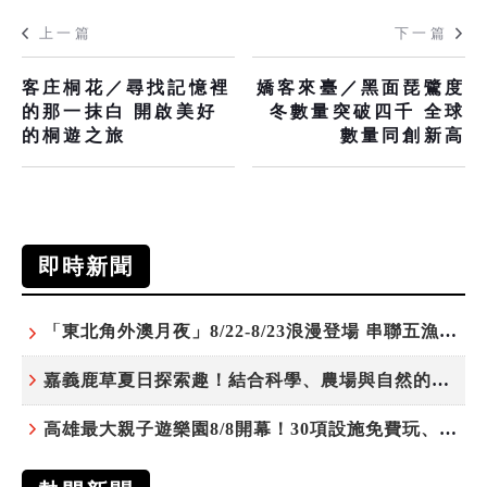
上一篇
下一篇
客庄桐花／尋找記憶裡
嬌客來臺／黑面琵鷺度
的那一抹白 開啟美好
冬數量突破四千 全球
的桐遊之旅
數量同創新高
即時新聞
「東北角外澳月夜」8/22-8/23浪漫登場 串聯五漁村、音樂、市集、火舞與慢旅共度夏夜
嘉義鹿草夏日探索趣！結合科學、農場與自然的親子小旅行
高雄最大親子遊樂園8/8開幕！30項設施免費玩、YOYO家族嗨翻暑假