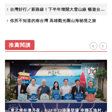
台灣好行／新路線！下半年增開大雪山線 暢遊台中更便利
你所不知道的南台灣 高雄觀光圈山海秘境之旅
推薦閱讀
「東北角外澳月夜」8/22-8/23浪漫登場 串聯五漁村、