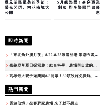
遇見基隆最美的季節！
5月瘋樂園！身穿職業
螢光閃閃、桐花秘境大
制服 即享樂園門票優
公開
惠
即時新聞
「東北角外澳月夜」8/22-8/23浪漫登場 串聯五漁村、音樂、市集、火舞與慢旅共度夏夜
嘉義鹿草夏日探索趣！結合科學、農場與自然的親子小旅行
高雄最大親子遊樂園8/8開幕！30項設施免費玩、YOYO家族嗨翻暑假
熱門新聞
雲遊仙境／坐客蘇家農場 來了就不想走