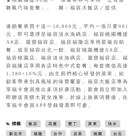
舞鳳巧味套餐」。 圖：福容大飯店／提供
連鎖餐券買十送一10,800元，平均一張只要981
元，即可選擇至福容淡水漁碼店、福容桃園機捷
A8店、麗寶福容店、福容福隆店享用星級自助
餐，或至福容台北一館、福容桃園機捷A8店、
福容桃園店、福容淡水漁碼店、麗寶福容店、福
容福隆店享用各店特色中式套餐，每套價值高達
1,380+10%元，由主廚們精心研發的菜單，給
顧客帶來別具風味的味蕾饗宴。福容大飯店專為
享福卡會員推出多項好康活動，新會員立即加入
即贈送美饌大賞兌換券，於線上旅展消費後，在
享福卡會員APP登錄發票即可參。
標籤
飯店
花蓮
墾丁
屏東
淡水
新北市
福隆
台中
后里
桃園
台北