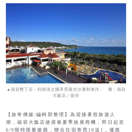
▲福容墾丁店－到南境之國享受陽光沙灘和海洋。 圖：福容
大飯店／提供
【旅奇傳媒/編輯部整理】為迎接暑假旅遊人
潮，福容大飯店搶搭春夏季旅展商機，即日起至
6/9限時限量搶購，聯合住宿券買10送1，優惠