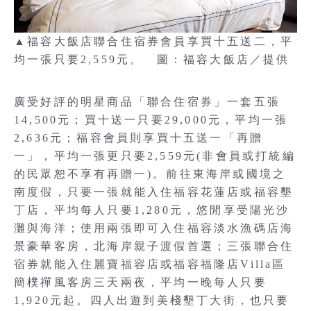
▲福容大飯店聯合住宿券會員享買十五送二，平
均一張只要2,559元。 圖：福容大飯店／提供
廣受好評的明星商品「聯合住宿券」一套五張
14,500元；買十送一只要29,000元，平均一張
2,636元；福容會員則享買十五送一「再贈
一」，平均一張更只要2,559元(非會員或打統編
的民眾恕不享有再贈一)。前往東海岸或國境之
南度假，只要一張就能入住福容花蓮店或福容墾
丁店，平均每人只要1,280元，悠閒享受陽光沙
灘與海洋；使用兩張即可入住福容淡水漁碼店海
景豪華客房，北海岸親子渡假首選；三張聯合住
宿券就能入住麗寶福容店或福容福隆店Villa區
簡樸禪風客房三天兩夜，平均一晚每人只要
1,920元起。四人出遊到美棧墾丁大街，也只要