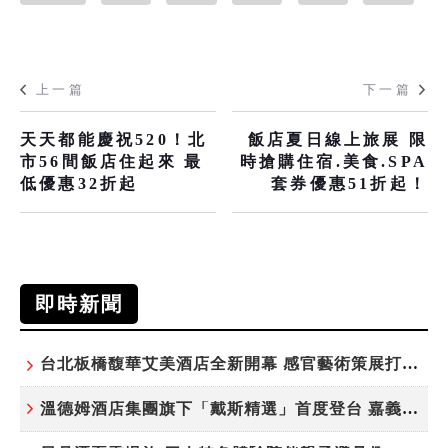
上一篇
下一篇
天天都能慶祝520！北
飯店夏日線上旅展 限
市56間飯店住起來 最
時搶購住宿.美食.SPA
低優惠32折起
套券優惠51折起！
即時新聞
台北板橋馥華艾美酒店全新開幕 感官藝術策展打造旅居新風格
溫德姆酒店集團旗下「戴斯精選」首度登台 嘉義首店揭新幕