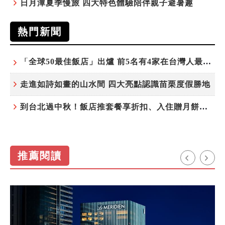
日月潭夏季慢旅 四大特色體驗陪伴親子避暑趣
熱門新聞
「全球50最佳飯店」出爐 前5名有4家在台灣人最常去的城市！
走進如詩如畫的山水間 四大亮點認識苗栗度假勝地
到台北過中秋！飯店推套餐享折扣、入住贈月餅禮盒
推薦閱讀