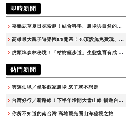
即時新聞
嘉義鹿草夏日探索趣！結合科學、農場與自然的親子小旅行
高雄最大親子遊樂園8/8開幕！30項設施免費玩、YOYO家族嗨翻暑假
虎頭埤森林秘境！「枯樹籬步道」生態復育有成 走進大自然生命教室
熱門新聞
雲遊仙境／坐客蘇家農場 來了就不想走
台灣好行／新路線！下半年增開大雪山線 暢遊台中更便利
你所不知道的南台灣 高雄觀光圈山海秘境之旅