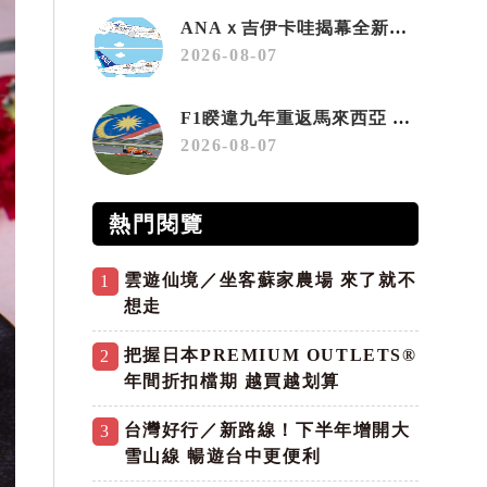
ANAｘ吉伊卡哇揭幕全新彩繪機「Chiikawa JET」
2026-08-07
F1睽違九年重返馬來西亞 三大國際賽事打造10月運動旅遊熱潮 賽車、自行車、路跑同週登場
2026-08-07
熱門閱覽
雲遊仙境／坐客蘇家農場 來了就不
1
想走
把握日本PREMIUM OUTLETS®
2
年間折扣檔期 越買越划算
台灣好行／新路線！下半年增開大
3
雪山線 暢遊台中更便利