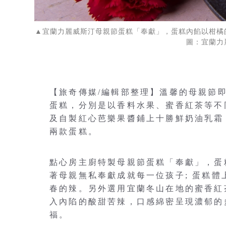
▲宜蘭力麗威斯汀母親節蛋糕「奉獻」，蛋糕內餡以柑
圖：宜蘭力
【旅奇傳媒/編輯部整理】溫馨的母親節
蛋糕，分別是以香料水果、蜜香紅茶等不
及自製紅心芭樂果醬鋪上十勝鮮奶油乳霜
兩款蛋糕。
點心房主廚特製母親節蛋糕「奉獻」，蛋
著母親無私奉獻成就每一位孩子; 蛋糕
春的辣。另外選用宜蘭冬山在地的蜜香紅
入內陷的酸甜苦辣，口感綿密呈現濃郁的
福。