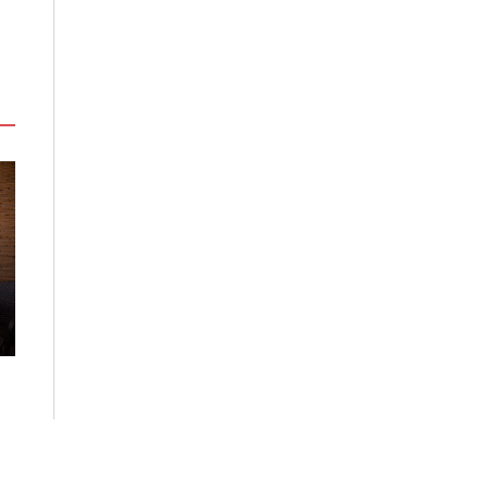
台北板橋馥華艾美酒店全新開幕
溫德姆酒店集團
感官藝術策展打造旅居新風格
首度登台 嘉義
2026-08-06
2026-07-22