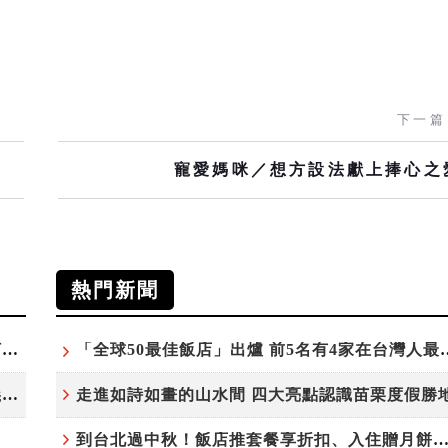
下一篇
寵愛媽咪／想方設法獻上捧心之
熱門新聞
台北板橋馥華艾美酒店全新開幕 感官藝術策展打造旅居新風格
「全球50最佳飯店」出爐 前5
溫德姆酒店集團旗下「戴斯精選」首度登台 嘉義首店揭新幕
走進如詩如畫的山水間 四大亮點認識苗栗度假勝
到台北過中秋！飯店推套餐享折扣、入住贈月餅