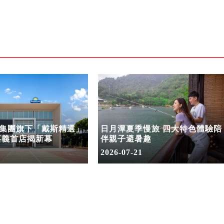
集團旗下「戴斯精選」
日月潭夏季慢旅 四大特色體驗陪
嘉義首店揭新幕
伴親子避暑趣
2026-07-21