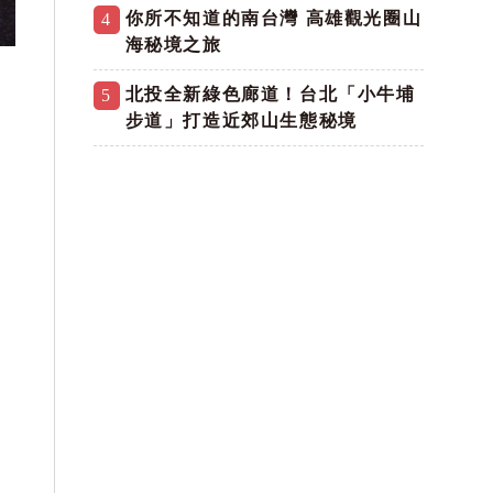
你所不知道的南台灣 高雄觀光圈山
4
海秘境之旅
子
北投全新綠色廊道！台北「小牛埔
5
步道」打造近郊山生態秘境