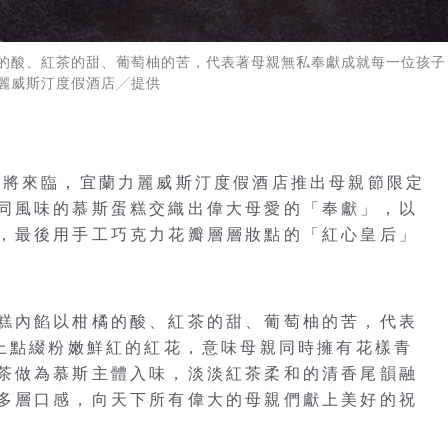
橘的酸、紅茶的甜、葡萄柚的苦，代表著母親無私奉獻成就每一位孩
麗威斯汀度假酒店╱提供
即將來臨，宜蘭力麗威斯汀度假酒店推出母親節限定
同風味的慕斯蛋糕交織出偉大母愛的「奉獻」，以
，最後用手工巧克力花瓣層層妝點的「紅心皇后」
糕內餡以柑橘的酸、紅茶的甜、葡萄柚的苦，代表
體上點綴粉嫩鮮紅的紅花，意味母親同時擁有花樣青
茶做為慕斯主體入味，淡淡紅茶柔和的清香尾韻融
多層口感，向天下所有偉大的母親們獻上美好的祝