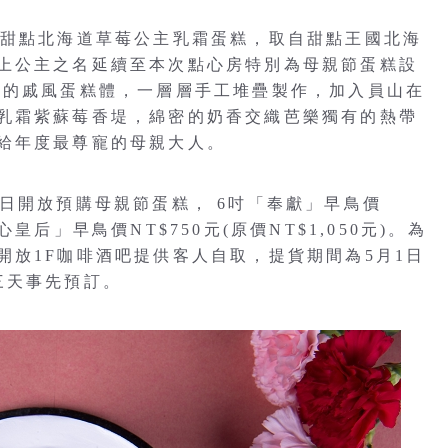
氣甜點北海道草莓公主乳霜蛋糕，取自甜點王國北海
上公主之名延續至本次點心房特別為母親節蛋糕設
氣的戚風蛋糕體，一層層手工堆疊製作，加入員山在
乳霜紫蘇莓香堤，綿密的奶香交織芭樂獨有的熱帶
給年度最尊寵的母親大人。
日開放預購母親節蛋糕， 6吋「奉獻」早鳥價
紅心皇后」早鳥價NT$750元(原價NT$1,050元)。為
開放1F咖啡酒吧提供客人自取，提貨期間為5月1日
前三天事先預訂。