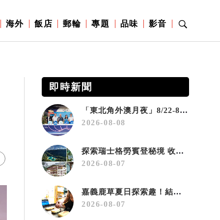
海外
飯店
郵輪
專題
品味
影音
即時新聞
「東北角外澳月夜」8/22-8/23浪漫登場 串聯五漁村、音樂、市集、火舞與慢旅共度夏夜
2026-08-08
探索瑞士格勞賓登秘境 收藏六種阿爾卑斯夏日療癒之旅
2026-08-07
嘉義鹿草夏日探索趣！結合科學、農場與自然的親子小旅行
2026-08-07