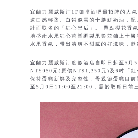
宜蘭力麗威斯汀1F咖啡酒吧最招牌的人
道口感輕盈、白皙似雪的十勝鮮奶油，配
計而取名的「紅心皇后」。 帶點櫻花香
地盛產水果紅心芭樂調製果醬並鋪上十勝
水果香氣，帶出清爽不甜膩的好滋味，獻
宜蘭力麗威斯汀度假酒店自即日起至5月5
NT$950元(原價NT$1,350元)及6吋「
保持蛋糕新鮮及完整性，母親節蛋糕目前
至5月9日11:00至22:00，需於取貨日