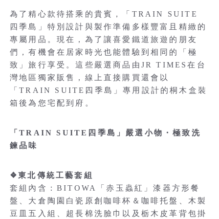
為了精心款待搭乘的貴賓，「TRAIN SUITE
四季島」特別設計與製作準備多樣豐富且精緻的
專屬用品。現在，為了讓喜愛鐵道旅遊的朋友
們，有機會在居家時光也能體驗到相同的「極
致」旅行享受。這些嚴選商品由JR TIMES在台
灣地區獨家販售，線上直接購買還會以
「TRAIN SUITE四季島」專用設計的桐木盒裝
箱後為您宅配到府。
「TRAIN SUITE四季島」嚴選小物・極致洗
鍊品味
❖東北傳統工藝套組
套組內含：BITOWA「赤玉蟲紅」漆器方形餐
盤、大倉陶園白瓷原創咖啡杯＆咖啡托盤、木製
豆皿五入組、超長棉洗臉巾以及栃木皮革背包掛