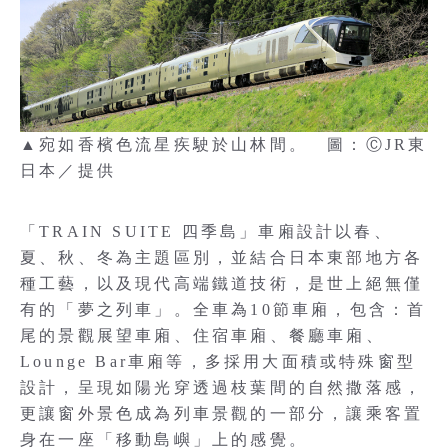
▲宛如香檳色流星疾駛於山林間。 圖：ⒸJR東
日本／提供
「TRAIN SUITE 四季島」車廂設計以春、
夏、秋、冬為主題區別，並結合日本東部地方各
種工藝，以及現代高端鐵道技術，是世上絕無僅
有的「夢之列車」。全車為10節車廂，包含：首
尾的景觀展望車廂、住宿車廂、餐廳車廂、
Lounge Bar車廂等，多採用大面積或特殊窗型
設計，呈現如陽光穿透過枝葉間的自然撒落感，
更讓窗外景色成為列車景觀的一部分，讓乘客置
身在一座「移動島嶼」上的感覺。