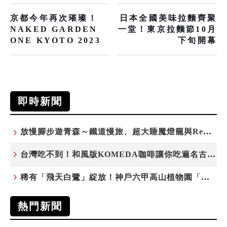
京都今年再次璀璨！
日本全國美味拉麵齊聚
NAKED GARDEN
一堂！東京拉麵節10月
ONE KYOTO 2023
下旬開幕
即時新聞
放慢腳步遊青森～鐵道慢旅、超大睡魔燈籠與ReLabo質感溫泉
台灣吃不到！和風版KOMEDA咖啡讓你吃遍名古屋在地美食
稀有「飛天白鷺」綻放！神戶六甲高山植物園「鷺草」珍貴現身
熱門新聞