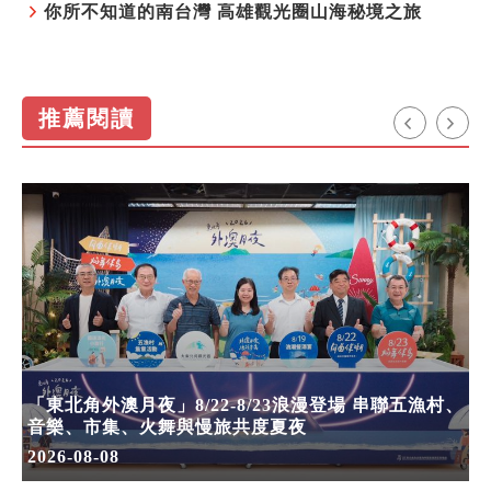
你所不知道的南台灣 高雄觀光圈山海秘境之旅
推薦閱讀
「東北角外澳月夜」8/22-8/23浪漫登場 串聯五漁村、
音樂、市集、火舞與慢旅共度夏夜
2026-08-08