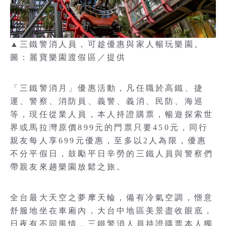
▲三鐵警消人員，可趁優惠與家人暢玩樂園。
圖：麗寶樂園渡假區／提供
「三鐵警消月」優惠活動，凡任職於高鐵、捷
運、警察、消防員、義警、義消、民防、海巡
等，現任從業人員，本人持證購票，暢遊探索世
界或馬拉灣原價899元的門票只要450元，同行
親友每人享699元優惠，至多以2人為限，優惠
不分平假日，鼓勵平日辛勞的三鐵人員與警察們
帶親友來趟樂園放鬆之旅。
全台最大天空之夢摩天輪，備有冷氣空調，愜意
舒服地坐在車廂內，大台中地區美景盡收眼底，
日夜有不同風情，三鐵警消人員持證購票本人獨