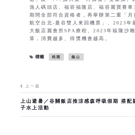
漁人碼頭店、福容福隆店、福容麗寶賽車
期間全部符合資格者，再舉辦第二重「月
航空台北-曼谷雙人來回機票」、2023年最
大飯店麗會所SPA療程、2023年福隆沙
算，消費越多、得獎機會越高。
標籤
桃園
龜山
上一篇
上山避暑／谷關飯店推涼感森呼吸假期 搭配
子水上活動