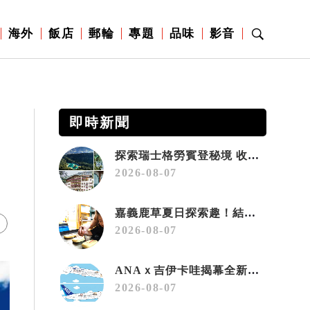
海外
飯店
郵輪
專題
品味
影音
即時新聞
探索瑞士格勞賓登秘境 收藏六種阿爾卑斯夏日療癒之旅
2026-08-07
嘉義鹿草夏日探索趣！結合科學、農場與自然的親子小旅行
2026-08-07
ANAｘ吉伊卡哇揭幕全新彩繪機「Chiikawa JET」
2026-08-07