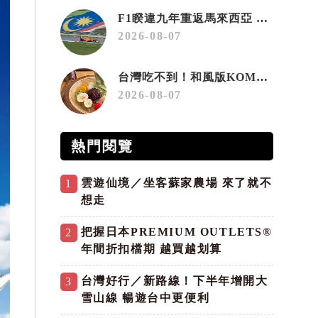
F1睽違九年重返馬來西亞 三大國際賽事打造10月運動旅遊熱潮 賽車、自行車、路跑同週登場
2026-08-07
台灣吃不到！和風版KOMEDA咖啡讓你吃遍名古屋在地美食
2026-08-07
熱門閱覽
雲遊仙境／坐客蘇家農場 來了就不
1
想走
把握日本PREMIUM OUTLETS®
2
年間折扣檔期 越買越划算
台灣好行／新路線！下半年增開大
3
雪山線 暢遊台中更便利