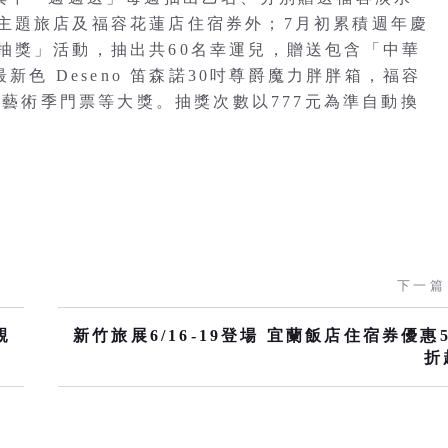
主題旅店及福容花蓮店住宿券外；7月初累積週年慶
抽獎」活動，抽出共60名幸運兒，贈送包含「中華
新色 Deseno 笛森諾30吋尊爵魔力胖胖箱，福容
雕藝術季門票等大獎。抽獎次數以777元為準自動換
下一篇
親
新竹旅展6/16-19登場 宜蘭飯店住宿券優惠5
折