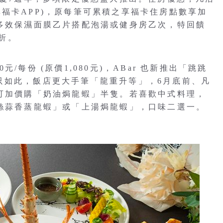
福卡APP)，原每筆可累積之享福卡住房點數享加
層多效保濕面膜乙片搭配泡湯或健身房乙次，特回饋
7折。
/每份 (原價1,080元)，ABar 也新推出「跳跳
)。不只如此，飯店更大手筆「龍重升等」，6月底前、凡
即可加價購「奶油焗龍蝦」半隻。若喜歡中式料理，
銀絲蒜香蒸龍蝦」或「上湯焗龍蝦」，口味二選一。