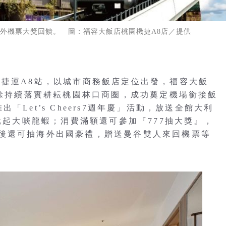
海外機票大獎回饋。 圖：福容大飯店桃園機捷A8店／提供
場捷運A8站，以城市商務飯店定位出發，福容大飯
，除持續落實耕耘桃園林口商圈，成功奠定機場銜接飯
Let’s Cheers7週年慶」活動，放送全館大利
0元起大啖龍蝦；消費滿額還可參加『777抽大獎』，
後還可抽海外出國豪禮，贈送曼谷雙人來回機票等