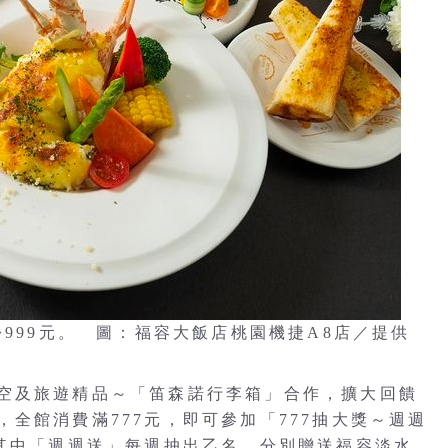
份999元。 圖：福容大飯店桃園機捷A8店／提供
空及旅遊精品～「笛森諾行李箱」合作，擴大回饋
全館消費滿777元，即可參加「777抽大獎～週週
。其中「週週送」每週抽出乙名、分別贈送福容淡水