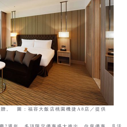
倍贈。 圖：福容大飯店桃園機捷A8店／提供
歡慶7週年，多項限定優惠盛大推出。住房優惠，凡活