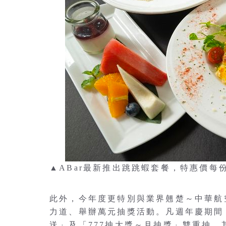
▲ABar最新推出跳跳蝦套餐，特惠價每
此外，今年度更特別與業界翹楚～中華航
力道、舉辦萬元抽獎活動。凡週年慶期間，
送」及「777抽大獎～月抽獎」雙重抽