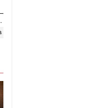
名有4家在台灣人最常去的城市！
地
禮盒
台北板橋馥華艾美酒店全新開幕
溫德姆酒店集團