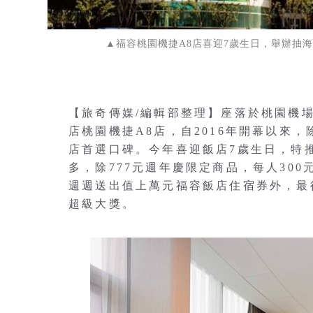
▲福容桃園機捷A8店喜迎7歲生日，舉辦抽
【旅奇傳媒/編輯部整理】座落於桃園機
店桃園機捷A8店，自2016年開幕以來
店首選口碑。今年喜迎飯店7歲生日，特推出「
多，除777元週年慶限定商品，每人30
週週送出值上萬元福容飯店住宿券外，最
超級大獎。