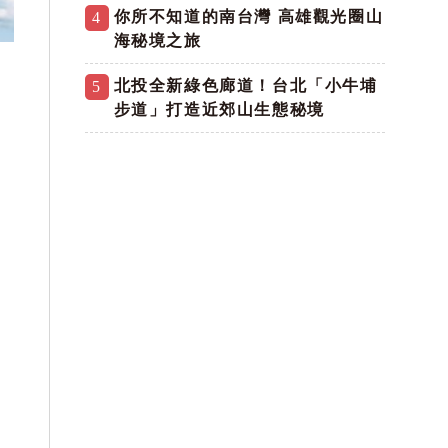
你所不知道的南台灣 高雄觀光圈山
4
海秘境之旅
北投全新綠色廊道！台北「小牛埔
5
步道」打造近郊山生態秘境