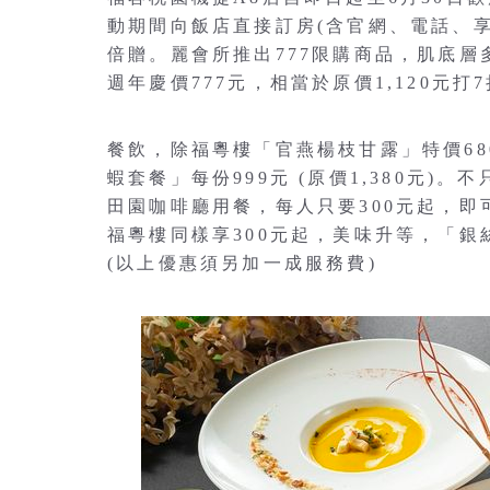
動期間向飯店直接訂房(含官網、電話、享
倍贈。麗會所推出777限購商品，肌底
週年慶價777元，相當於原價1,120元打
餐飲，除福粵樓「官燕楊枝甘露」特價680元
蝦套餐」每份999元 (原價1,380元
田園咖啡廳用餐，每人只要300元起，
福粵樓同樣享300元起，美味升等，「
(以上優惠須另加一成服務費)