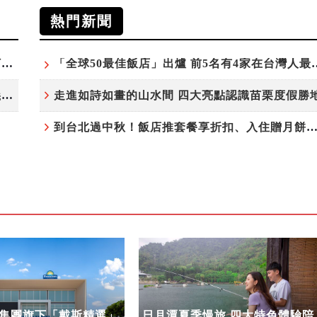
熱門新聞
台北板橋馥華艾美酒店全新開幕 感官藝術策展打造旅居新風格
「全球50最佳飯店」出爐 前5
溫德姆酒店集團旗下「戴斯精選」首度登台 嘉義首店揭新幕
走進如詩如畫的山水間 四大亮點認識苗栗度假勝
到台北過中秋！飯店推套餐享折扣、入住贈月餅
集團旗下「戴斯精選」
日月潭夏季慢旅 四大特色體驗陪