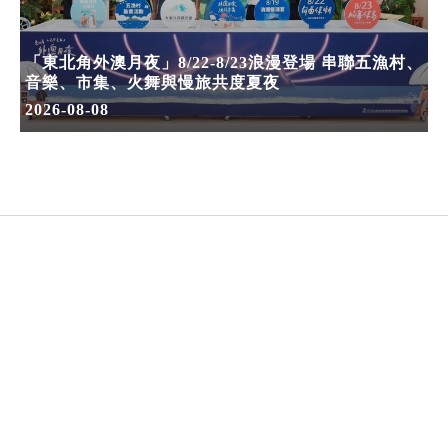
「東北角外澳月夜」8/22-8/23浪漫登場 串聯五漁村、
音樂、市集、火舞與慢旅共度夏夜
2026-08-08