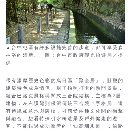
▲台中屯區有許多設施完善的步道，都可享受森
林浴的清新。 圖：台中市政府觀光旅遊局／提
供
帶有濃厚歷史色彩的烏日區「聚奎居」，壯觀的
建築特色成為情侶、親子拍照打卡的熱門景點，
融合巴洛克風格與閩式三合院結構，主樓為2層
建物，左右護龍則保留傳統三合院ㄇ字格局，還
有傳統如意池與牌樓，可感受兩種文化間的衝擊
與融合。想看特殊引水橋造景及戶外健走的遊
客，不能錯過成功嶺旁的「知高圳步道」，沿路