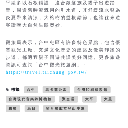
平緩多以石板鋪設，適合銀髮族及親子出遊踏
青，周邊舊時灌溉用的引水道，其舒緩流水聲為
炎夏帶來清涼，大榕樹的盤根錯節，也讓往來遊
客讚嘆大自然生態奧妙。
觀旅局表示，台中屯區有許多特色景點，包含優
質觀光工廠、充滿文化歷史的建築及優美靜謐的
步道，都適宜親子同遊共譜美好回憶。更多旅遊
資訊可查詢「台中觀光旅遊網」：
https://travel.taichung.gov.tw/
標籤
台中
馬卡龍公園
台灣印刷探索館
台灣現代音樂鈴博物館
聚奎居
太平
大里
霧峰
烏日
望月峰獻堂登山步道