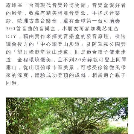
霧峰區「台灣現代音樂鈴博物館」音樂盒愛好者
的殿堂，收藏有精美蛋雕音樂盒、手搖式音樂
鈴、歐洲古董音樂盒，還有全球第一台可演奏
300首音曲的音樂盒，小朋友可參加機芯組合
DIY，藉由實作來探究音樂盒的發音原理。省諮
議會後方的「中心瓏登山步道」及阿罩霧公園旁
的「望月峰獻堂登山步道」則是適合親子健走步
道，全程環境優美，且不到20分鐘就可登上阿罩
霧山，從山頂俯瞰市區美景，可感受徐徐微風帶
來的涼爽，體驗成功登頂的成就，相當適合親子
同遊。