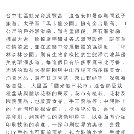
台中屯區觀光資源豐富，適合安排暑假期間親子
旅遊。太平區「馬卡龍公園」擁有全台最高、11
公尺的戶外溜滑梯，還有盪鞦韆、磨石溜滑梯、
擺盪大索、輪椅旋轉盤及各式攀爬設備，讓孩童
盡情嬉戲，並在遊樂中發展肢體的協調度。「坪
林森林公園」則有生物多樣性的生態滯洪池與優
美的環湖步道，每逢假日有許多家庭來此野餐，
周邊的勤益大學商圈與中山市場充滿多樣美食、
消暑冰品，還有甘蔗青茶、東山鴨頭等，深獲饕
客喜愛。 大里區「國光假日花市」適合熱愛栽
種盆栽與體驗花藝的民眾，花市有植栽、花材及
園藝產品，也販賣食品、手工藝品等；中興路上
的「台灣印刷探索館」，從傳統公報、書刊、郵
票印刷，到獨特性的防偽印刷等，以各面向介紹
印刷技術的演進，一探印刷世界的奧秘，喜愛
DIY手作也可事前預約，包含彩繪小物、手做相