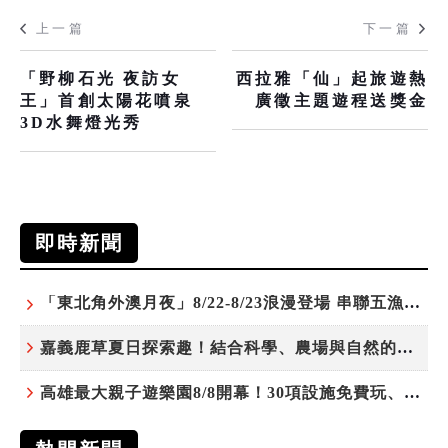
上一篇
下一篇
「野柳石光 夜訪女
西拉雅「仙」起旅遊熱
王」首創太陽花噴泉
廣徵主題遊程送獎金
3D水舞燈光秀
即時新聞
「東北角外澳月夜」8/22-8/23浪漫登場 串聯五漁村、音樂、市集、火舞與慢旅共度夏夜
嘉義鹿草夏日探索趣！結合科學、農場與自然的親子小旅行
高雄最大親子遊樂園8/8開幕！30項設施免費玩、YOYO家族嗨翻暑假