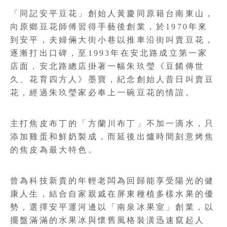
「同記安平豆花」創始人黃慶同原籍台南東山，
向原鄉豆花師傅習得手藝後創業，於1970年來
到安平，夫婦倆大街小巷以推車沿街叫賣豆花，
逐漸打出口碑，至1993年在安北路成立第一家
店面，安北路總店掛著一幅朱玖瑩《豆餚傳世
久、花育四方人》墨寶，紀念創始人昔日叫賣豆
花，經過朱玖瑩家必奉上一碗豆花的情誼。
主打焦皮布丁的「方蘭川布丁」不加一滴水，只
添加雞蛋和鮮奶製成，而延後出爐時間刻意烤焦
的焦皮為最大特色。
曾為科技新貴的年輕老闆為回歸能享受陽光的健
康人生，結合自家親戚在屏東種植多樣水果的優
勢，選擇安平運河邊以「南泉冰果室」創業，以
擺盤滿滿的水果冰與懷舊風格裝潢迅速竄起人