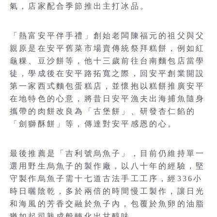
氣，店家配合季節推出主打冰品。
「熱富安平伴手禮」創始老闆陳福元的祖父與父
親原是在安平舊菜市場賣傳統祭拜糕餅，例如紅
龜粿、豆沙餅等，他十三歲前往台南麵包店當學
徒，學成後在安平路拓寬之際，回安平創業開設
第一家西式麵包蛋糕店，並懷抱以糕餅推廣安平
在地特色的心意，將昔日安平漁夫出海捕魚隨身
攜帶的肉餅改良為「古堡餅」、研發杏仁餡的
「劍獅酥餅」等，傳達對安平感恩的心。
最後推薦是「吉利號烏魚子」，目前仍維持單一
選用野生烏魚子的製作廠，以八十年的經驗，堅
守製作烏魚子需十七道古法手工工序，經336小
時日曬陰乾，多於兩倍的時間慢工製作，讓日光
和海風的芳香交融於魚子內，包覆於魚卵的油脂
猶如起司熟成般轉化出甘醇味。