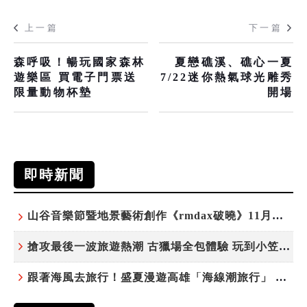
上一篇
下一篇
森呼吸！暢玩國家森林
夏戀礁溪、礁心一夏
遊樂區 買電子門票送
7/22迷你熱氣球光雕秀
限量動物杯墊
開場
即時新聞
山谷音樂節暨地景藝術創作《rmdax破曉》11月花蓮銅門登場
搶攻最後一波旅遊熱潮 古獵場全包體驗 玩到小笠原夜遊觀星
跟著海風去旅行！盛夏漫遊高雄「海線潮旅行」 五大主題遊程探索漁村魅力