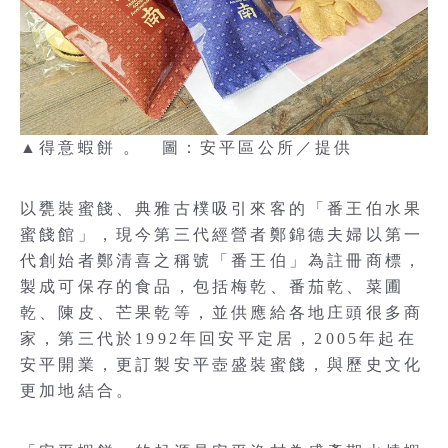
▲得意蝦餅 。 圖：安平區公所／提供
以甕裝蜜餞、典雅古樸吸引來客的「番王伯水果
蜜餞館」，現今第三代經營者鄭錦德夫婦以第一
代創始者鄭清喜之稱號「番王伯」為註冊商標，
製成可保存的食品，包括梅乾、番茄乾、菜圃
乾、陳皮、芒果乾等，並供應給各地庄頭很多商
家，第三代於1992年回安平定居，2005年起在
安平開業，更訂製安平壺盛裝蜜餞，與歷史文化
更加地結合。