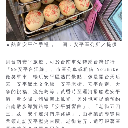
▲熱富安平伴手禮 。 圖：安平區公所／提供
到台南安平旅遊，可於台南車站轉乘台灣好行
「99安平台江線」、市區公車或租借 YouBike
微笑單車，暢玩安平區熱門景點，像是開台天后
宮、安平鄉土文化館、安平老街、安平劍獅、大
魚的祝福、漁光島等，黃昏時至運河搭船遊安平
港、看夕陽，體驗海上風光。另外也可提前預約
台南散步導覽路線「安平獅饗曲」、「老街五四
三」及「安平運河南岸路線」，由專業的導覽員
帶領走訪安平歷史古蹟、老街巷弄，還可跟著區