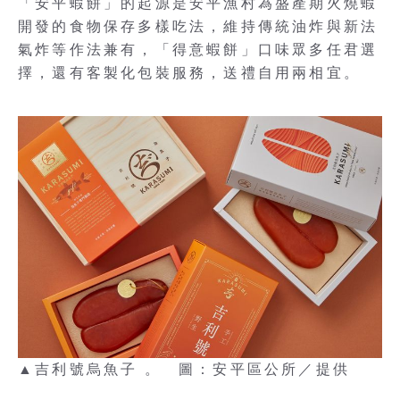
「安平蝦餅」的起源是安平漁村為盛產期火燒蝦
開發的食物保存多樣吃法，維持傳統油炸與新法
氣炸等作法兼有，「得意蝦餅」口味眾多任君選
擇，還有客製化包裝服務，送禮自用兩相宜。
▲吉利號烏魚子 。 圖：安平區公所／提供