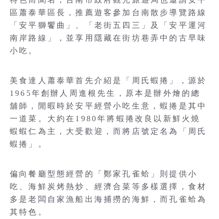
區蕭泰華區長，推薦遊客參加台南散步導覽路線
「安平獅饗曲」、「老街五四三」及「安平運河
南岸路線」，並享用隱藏在街坊巷弄中的古早味
小吃。
美食達人蕭泰華首先介紹是「周氏蝦捲」，源於
1965年創辦人周進根先生，原本是辦外燴的總
舖師，閒暇時於安平經營小吃生意，蝦捲是其中
一道菜。大約在1980年將蝦捲改良以新鮮火燒
蝦蝦仁為主，大受歡迎，而將店號定名為「周氏
蝦捲」。
偏向餐廳型態經營的「鄭家孔雀蛤」則提供小
吃、海鮮炭烤熱炒、經濟合菜等多樣選擇，食材
多是老闆自家漁船出海捕撈的海鮮，而孔雀蛤為
其特色。