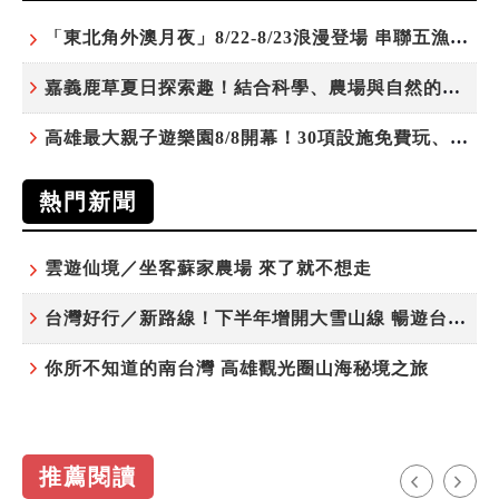
「東北角外澳月夜」8/22-8/23浪漫登場 串聯五漁村、音樂、市集、火舞與慢旅共度夏夜
嘉義鹿草夏日探索趣！結合科學、農場與自然的親子小旅行
高雄最大親子遊樂園8/8開幕！30項設施免費玩、YOYO家族嗨翻暑假
熱門新聞
雲遊仙境／坐客蘇家農場 來了就不想走
台灣好行／新路線！下半年增開大雪山線 暢遊台中更便利
你所不知道的南台灣 高雄觀光圈山海秘境之旅
推薦閱讀