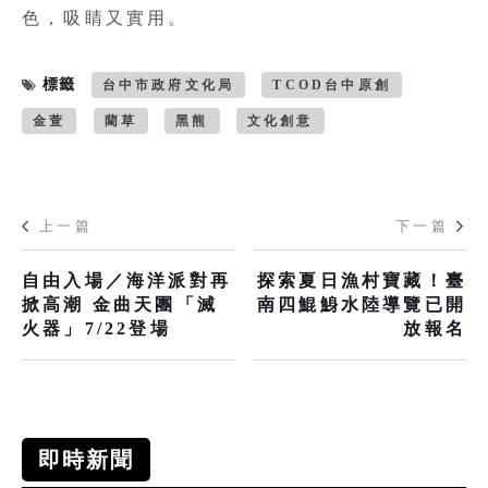
色，吸睛又實用。
標籤
台中市政府文化局
TCOD台中原創
金萱
藺草
黑熊
文化創意
上一篇
下一篇
自由入場／海洋派對再
探索夏日漁村寶藏！臺
掀高潮 金曲天團「滅
南四鯤鯓水陸導覽已開
火器」7/22登場
放報名
即時新聞