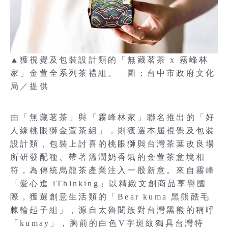
▲獲視覺及包裝設計類的「無藏茗茶 x 霧峰林
家」金萱全系列茶禮組。 圖：台中市政府文化
局／提供
由「無藏茗茶」與「霧峰林家」聯名推出的「好
人緣桃眼獅金萱茶組」，則獲選本屆視覺及包裝
設計類，包裝上討喜的桃眼獅與台灣茶葉改良場
所研發配種、帶著溫潤奶香氣的金萱茶意境相
符，為傳統烏龍茶產業注入一股新意。來自霧峰
「愛心進 iThinking」以精緻文創商品享譽國
際，獲選創意生活類的「Bear kuma 黑熊酷毛
棘輪起子組」，源自太魯閣族對台灣黑熊的稱呼
「kumay」，胸前的白色V字斑紋獨具台灣特