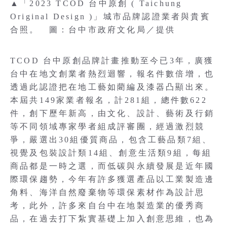
▲「2023 TCOD 台中原創 ( Taichung
Original Design )」城市品牌認證業者與貴賓
合照。 圖：台中市政府文化局／提供
TCOD 台中原創品牌計畫推動至今已3年，廣獲
台中在地文創業者熱烈迴響，報名件數倍增，也
透過此認證把在地工藝如藺編及漆器凸顯出來。
本屆共149家業者報名，計281組，總件數622
件，創下歷年新高，由文化、設計、藝術及行銷
等不同領域專家學者組成評審團，經過激烈競
爭，嚴選出30組優質商品，包含工藝品類7組、
視覺及包裝設計類14組、創意生活類9組，每組
商品都是一時之選，而低碳與永續發展是近年國
際環保趨勢，今年有許多獲選產品以工業製造邊
角料、海洋自然廢棄物等環保素材作為設計思
考，此外，許多來自台中在地製造業的優秀商
品，在過去打下紮實基礎上加入創意思維，也為