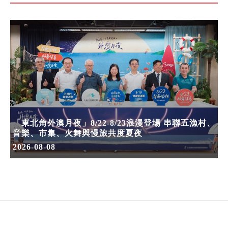
「東北角外澳月夜」8/22-8/23浪漫登場 串聯五漁村、
音樂、市集、火舞與慢旅共度夏夜
2026-08-08