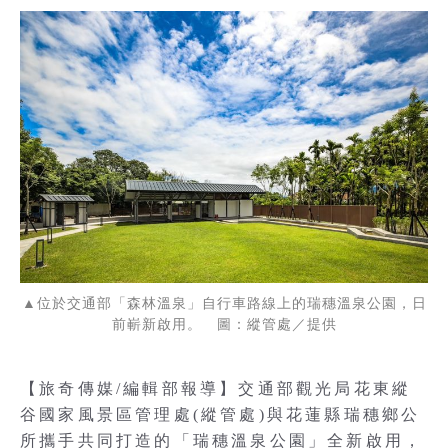
▲位於交通部「森林溫泉」自行車路線上的瑞穗溫泉公園，日
前嶄新啟用。 圖：縱管處／提供
【旅奇傳媒/編輯部報導】交通部觀光局花東縱
谷國家風景區管理處(縱管處)與花蓮縣瑞穗鄉公
所攜手共同打造的「瑞穗溫泉公園」全新啟用，