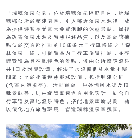
「瑞穗溫泉公園」位於瑞穗溫泉區範圍內，經瑞
穗鄉公所於整建園區、引入鄰近溫泉水源後，成
為提供遊客享受露天免費泡腳的休憩景點。爾後
為改善溫泉水源及遊憩服務品質，以及基於該據
點位於交通部推動的16條多元自行車路線之「森
林溫泉」線，可促進區內自行車旅遊推展，並整
體營造為具在地特色的景點，遂由公所增設溫泉
井1口及附屬設備，解決了水溫偏低及水量不穩
問題；至於相關遊憩服務設施，包括興建公廁
(含室內泡腳亭)、活動簷廊、戶外泡腳水渠及植
栽景觀等，則由縱管處透過通用化設計，結合自
行車道及當地溫泉特色，搭配地景重新規劃，藉
以優化地方旅遊環境，營造瑞穗溫泉區氛圍。