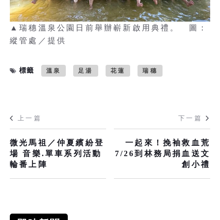
▲瑞穗溫泉公園日前舉辦嶄新啟用典禮。 圖：
縱管處／提供
標籤
溫泉
足湯
花蓮
瑞穗
上一篇
下一篇
微光馬祖／仲夏繽紛登
一起來！挽袖救血荒
場 音樂.單車系列活動
7/26到林務局捐血送文
輪番上陣
創小禮