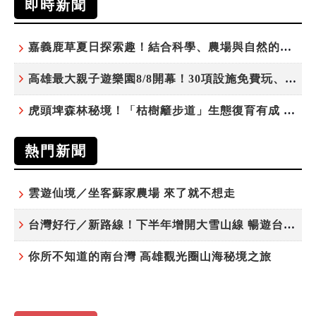
即時新聞
嘉義鹿草夏日探索趣！結合科學、農場與自然的親子小旅行
高雄最大親子遊樂園8/8開幕！30項設施免費玩、YOYO家族嗨翻暑假
虎頭埤森林秘境！「枯樹籬步道」生態復育有成 走進大自然生命教室
熱門新聞
雲遊仙境／坐客蘇家農場 來了就不想走
台灣好行／新路線！下半年增開大雪山線 暢遊台中更便利
你所不知道的南台灣 高雄觀光圈山海秘境之旅