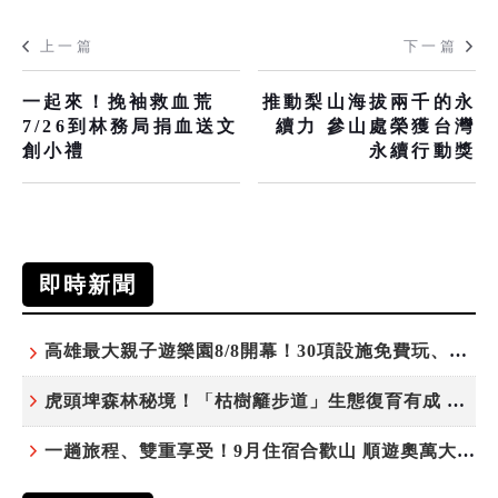
上一篇
下一篇
一起來！挽袖救血荒
推動梨山海拔兩千的永
7/26到林務局捐血送文
續力 參山處榮獲台灣
創小禮
永續行動獎
即時新聞
高雄最大親子遊樂園8/8開幕！30項設施免費玩、YOYO家族嗨翻暑假
虎頭埤森林秘境！「枯樹籬步道」生態復育有成 走進大自然生命教室
一趟旅程、雙重享受！9月住宿合歡山 順遊奧萬大10元優惠入園