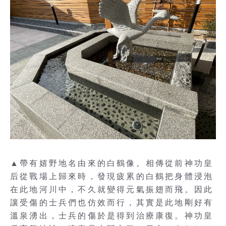
▲帶有嬉野地名由來的白鶴像。相傳從前神功皇
后從戰場上歸來時，發現疲累的白鶴把身體浸泡
在此地河川中，不久就變得元氣振翅而飛。因此
讓受傷的士兵們也仿效而行，其實是此地剛好有
溫泉湧出，士兵的傷於是得到治療康復。神功皇