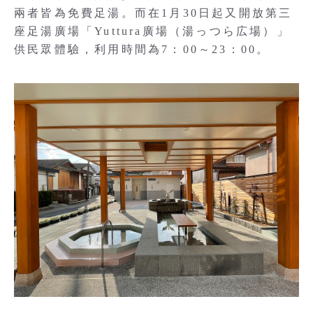
兩者皆為免費足湯。而在1月30日起又開放第三
座足湯廣場「Yuttura廣場（湯っつら広場）」
供民眾體驗，利用時間為7：00～23：00。