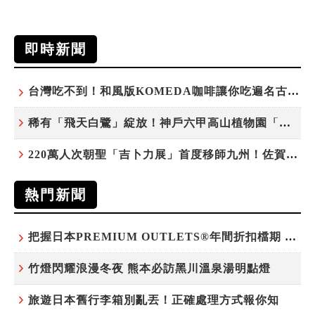
即時新聞
台灣吃不到！和風版KOMEDA咖啡讓你吃遍名古屋在地美食
稀有「飛天白鷺」綻放！神戶六甲高山植物園「鷺草」珍貴現身
220萬人次朝聖「吉卜力展」首度移師九州！佐賀站早鳥平日套票8/10搶先開賣
熱門新聞
把握日本PREMIUM OUTLETS®年間折扣檔期 越買越划算
竹燈閃耀浪漫冬夜 熊本必訪黑川溫泉湯明點燈
旅遊日本舊行李箱別亂丟！正確處理方式報你知