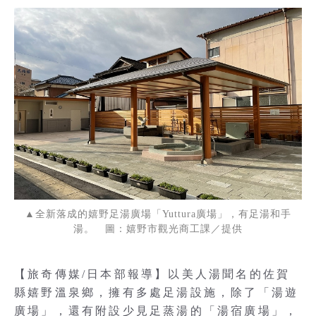
▲全新落成的嬉野足湯廣場「Yuttura廣場」，有足湯和手
湯。 圖：嬉野市觀光商工課／提供
【旅奇傳媒/日本部報導】以美人湯聞名的佐賀
縣嬉野溫泉鄉，擁有多處足湯設施，除了「湯遊
廣場」，還有附設少見足蒸湯的「湯宿廣場」，