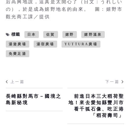
后高興地說，這真是太開心了（日文：うれしい
の），於是成為嬉野地名的由來。 圖：嬉野市
觀光商工課／提供
標籤
日本
佐賀
嬉野
嬉野溫泉
湯遊廣場
湯宿廣場
YUTTURA廣場
免費足湯
上一篇
下一篇
長崎縣對馬市－國境之
前進日本三大稻荷聖
島新秘境
地！來去愛知縣豐川市
看千狐石像、吃正港
「稻荷壽司」