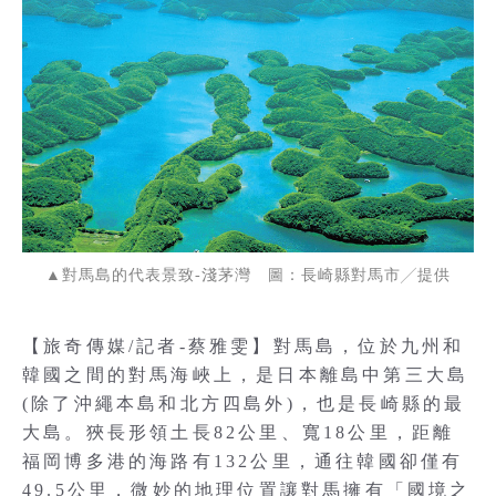
▲對馬島的代表景致-淺茅灣 圖：長崎縣對馬市╱提供
【旅奇傳媒/記者-蔡雅雯】對馬島，位於九州和
韓國之間的對馬海峽上，是日本離島中第三大島
(除了沖繩本島和北方四島外)，也是長崎縣的最
大島。狹長形領土長82公里、寬18公里，距離
福岡博多港的海路有132公里，通往韓國卻僅有
49.5公里，微妙的地理位置讓對馬擁有「國境之