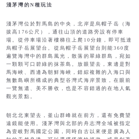
淺茅灣的N種玩法
淺茅灣位於對馬島的中央，北岸是烏帽子岳（海
拔高176公尺），通往山頂的道路旁設有停車
場。從停車場沿著樓梯往上爬10分鐘，即可抵達
烏帽子岳展望台。從烏帽子岳展望台則能360度
遍覽海灣中的群島風光，散落的翠綠群島，宛如
一顆顆可口碧綠的抹茶島。放眼望去，東邊是對
馬海峽、西邊為朝鮮海峽，錯綜複雜的入海口與
無數島嶼所構成的典型谷灣式海岸景致，在眼前
一覽無遺、美不勝收，也是不容錯過的在地人氣
觀光景點。
朝北北東望去，釜山群峰就在前方，還有免費望
遠鏡能使用。淺茅灣與北部的舟志灣全域被指定
為壹岐對馬國定公園，同時自古以來便是廣為人