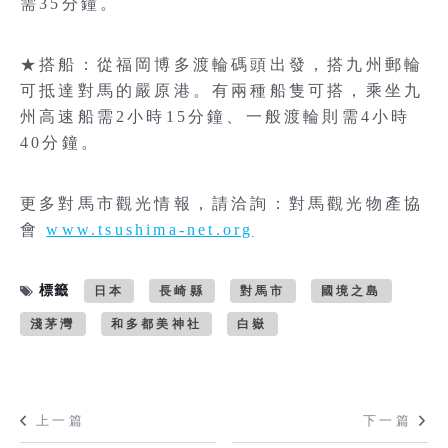
需35分鐘。
★搭船：從福岡博多渡輪碼頭出發，搭九州郵輪
可抵達對馬的嚴原港。有兩種船隻可搭，乘坐九
州高速船需2小時15分鐘、一般渡輪則需4小時
40分鐘。
更多對馬市觀光情報，請洽詢：對馬觀光物產協
會
www.tsushima-net.org
標籤
日本
長崎縣
對馬市
國境之島
淺茅灣
和多都美神社
白嶽
上一篇
下一篇