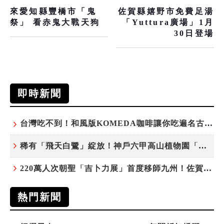
來愛知縣豐橋市「鬼
佐賀縣嬉野市免費足湯
祭」 看赤鬼大戰天狗
「Yuttura廣場」1月
30日登場
即時新聞
台灣吃不到！和風版KOMEDA咖啡讓你吃遍名古屋在地美食
稀有「飛天白鷺」綻放！神戶六甲高山植物園「鷺草」珍貴現身
220萬人次朝聖「吉卜力展」首度移師九州！佐賀站早鳥平日套票8/10搶先開賣
熱門新聞