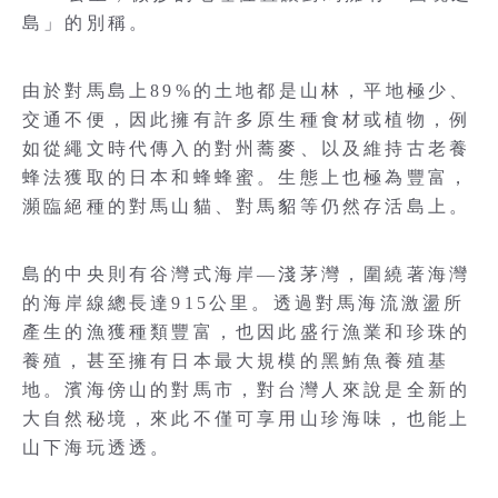
島」的別稱。
由於對馬島上89%的土地都是山林，平地極少、
交通不便，因此擁有許多原生種食材或植物，例
如從繩文時代傳入的對州蕎麥、以及維持古老養
蜂法獲取的日本和蜂蜂蜜。生態上也極為豐富，
瀕臨絕種的對馬山貓、對馬貂等仍然存活島上。
島的中央則有谷灣式海岸—淺茅灣，圍繞著海灣
的海岸線總長達915公里。透過對馬海流激盪所
產生的漁獲種類豐富，也因此盛行漁業和珍珠的
養殖，甚至擁有日本最大規模的黑鮪魚養殖基
地。濱海傍山的對馬市，對台灣人來說是全新的
大自然秘境，來此不僅可享用山珍海味，也能上
山下海玩透透。