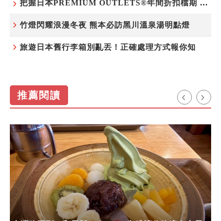
把握日本PREMIUM OUTLETS®年間折扣檔期 越買越划算
竹燈閃耀浪漫冬夜 熊本必訪黑川溫泉湯明點燈
旅遊日本舊行李箱別亂丟！正確處理方式報你知
推薦閱讀