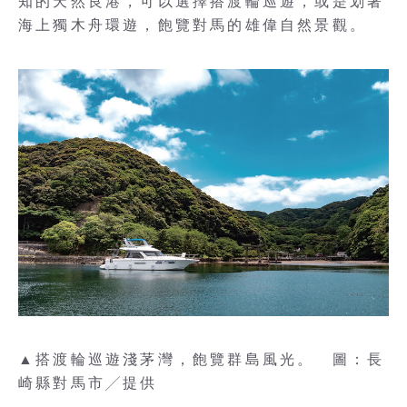
知的天然良港，可以選擇搭渡輪巡遊，或是划著
海上獨木舟環遊，飽覽對馬的雄偉自然景觀。
▲搭渡輪巡遊淺茅灣，飽覽群島風光。 圖：長
崎縣對馬市╱提供