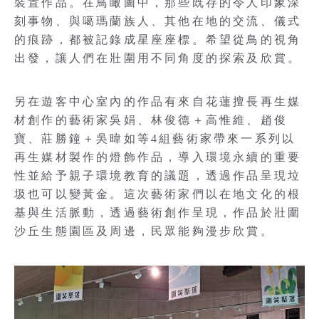
裝置作品。在鳥瞰圖中，那些既存的令人印象深
刻事物、與噶瑪蘭族人、其他在地的交流、儀式
的痕跡，都被記錄成星座座標。希望從鳥的視角
出發，讓人們在壯圍用不同角度的探索及欣賞。
另在遊客中心室內的作品有來自花蓮擅長再生媒
材創作的藝術家吳娟、林俊德＋高惟維、趙俊
寶、莊勝鐘＋吳暐如等4組藝術家帶來一系列以
再生媒材製作的燈飾作品，導入環境永續的重要
性並給予親子環境教育的議題，透過作品呈現垃
圾也可以變黃金。這次藝術家們以在地文化的根
基與生活脈動，透過藝術創作呈現，作品於壯圍
沙丘生態園區及周邊，民眾能夠漫步欣賞。