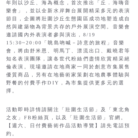
年則以沙丘、海為概念，首次推出「丘．海嗨音
樂會」，並以全新水岸舞台展開精采多元的表演
節目，企圖將壯圍沙丘生態園區成功地塑造成自
然與建築物為背景共存的戶外展演空間。音樂會
邀請國內外表演者參與演出，8/19
15:30~20:00「眺島吶喊－詩意的旅程」音樂
會，將由舒米恩、明馬丁、漂流出口、戴曉君等
知名表演團隊，讓各世代粉絲們盡情欣賞精采絕
倫表演。現場邀請在地商家一同於創意市集展售
優質商品，另有在地藝術家策劃在地農事體驗與
野餐的付費手作DIY，為市集提供更多元的選
擇。
活動即時詳情請關注「壯圍生活節」及「東北角
之友」FB粉絲頁，以及「壯圍生活節」官網。
【週六、日付費藝術作品活動導覽】請先電話預
約。