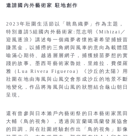
邀請國內外藝術家 駐地創作
2023年壯圍生活節以「眺島織夢」作為主題，
特別邀請5組國內外藝術家:范志明《Mihizai／
迎風逐浪》講述每一個織夢者懷抱著希望捕鰻苗
賺黑金，以捕撈的三角網與風車的意向為載體隱
喻滿心期待、越過層層網子，捕獲鰻苗夢想的實
踐的故事。墨西哥藝術家魯娃．里維拉．費傑羅
雅（Lua Rivera Figueroa）《沙丘的太陽》用
壯圍在地由海風與山風交會形成沙丘的地景不斷
地變化，作品將海風與山風的狀態結合龜山朝日
呈現。
還有曾參與日本瀨戶內藝術祭的日本藝術家黑田
大輔《鳥的視角》，透過與宜蘭噶瑪蘭發展協會
的田調，與在壯圍經驗創作出「鳥的視角」影像