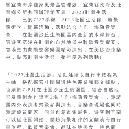
暨宜蘭海岸國家風景區管理處、宜蘭縣政府及壯
圍鄉公所共同辦理第五屆「2023壯圍生活
節」，已於7/22舉辦「2023壯圍生活節－地景
藝術季」開幕活動，活動結合「丘．海嗨音樂
會」，在壯圍沙丘生態園區內全新的水岸舞台，
讓遊客沉浸在壯圍的自然地景中聆聽音樂饗宴，
首場更由蘭陽交響樂團精彩演出，在美妙管弦樂
中，點亮壯圍生活節一整年度系列活動!
「2023壯圍生活節」活動延續以自行車旅程為
主軸，搭配探索壯圍周邊特色產業和藝文據點，
陸續於7-8月在壯圍沙丘生態園區，結合自然地
景及藝術創作舉辦3場「丘·海嗨音樂會」，邀請
國內外表演者齊聚參與演出，音樂會現場也同時
邀請優質商家一同於創意市集展售。遊客到宜蘭
可以從壯圍開始，體驗海景相伴的宜蘭濱海自行
車旅程、欣賞音樂會、品味在地美食、特色商