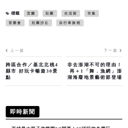
標籤
宜蘭
壯圍
生活節
市集
音樂會
壯圍沙丘
自行車旅程
上一篇
下一篇
跨區合作／基北北桃4
非去澎湖不可的理由！
縣市 好玩卡暢遊30景
再＋1「舞．漁網」澎
點
湖海廢地景藝術節登場
即時新聞