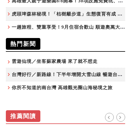
高雄最大親子遊樂園8/8開幕！30項設施免費玩、YOYO家族嗨翻暑假
虎頭埤森林秘境！「枯樹籬步道」生態復育有成 走進大自然生命教室
一趟旅程、雙重享受！9月住宿合歡山 順遊奧萬大10元優惠入園
熱門新聞
雲遊仙境／坐客蘇家農場 來了就不想走
台灣好行／新路線！下半年增開大雪山線 暢遊台中更便利
你所不知道的南台灣 高雄觀光圈山海秘境之旅
推薦閱讀