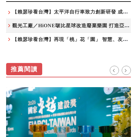
【賴瑟珍看台灣】太平洋自行車致力創新研發 成就台灣隱形冠軍
觀光工廠／HiONE啵比星球改造廢棄樂園 打造亞洲最大寵物天堂
【賴瑟珍看台灣】再現「桃」花「園」 智慧、友善、永續成為桃園遞給國際的名片
推薦閱讀