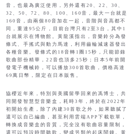
音，也最為廣泛使用，另外還有20、22、30、
32、50、72、80、100、160音，最大一台就是
160音，由兩個80音加在一起，音階與音高都不
同，重達95公斤，目前台灣只有2至3台，其中1
台就展示在博物館。黃龍溪指出，音樂鈴分為發
條式、手搖式與動力馬達，利用齒輪減速器發出
各種音樂。發條式的18音轉1圈15秒，只能節錄
歌曲部份精華，22音也頂多25秒；日本5年前開
發電子機械鈴，可以播放300首歌曲，價格高達
69萬日幣，限定在日本販售。
協櫻近年來，特別與美國留學回來的馮博士，共
同開發智慧型音樂盒，耗時3年，終於在2022年
初開始生產，除了內建30首歌之外，如果聽膩了
還可以自己編曲，甚至利用雲端APP下載歌單，
轉換成音樂盒的音質，完全沒有歌曲容量限制，
還可以預設時間聽歌，變成另類的起床鬧鐘。黃