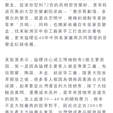
樂盒。從迷你型到72音的高精密音樂鈴。更有耗
資百萬的大型音樂劇院坐鎮—「奧菲斯劇場」多
層次的樂音，迴盪在空間中，種種的感動等著旅
客來「共鳴」。同時，也獨家收藏百年皇家音樂
盒，找來歐洲百年前工藝家手工打造的古董收
藏，更有協櫻近40年中與各家廠商共同開發的音
樂盒紀錄收藏。
黃龍溪表示，協櫻決心成立博物館有2個主要原
因，第一是因為協櫻主要客人都是專業工廠，包
括塑膠、陶器、木盒、娃娃等工廠，隨著大陸改
革開放之後，很多客人都因為價格因素跑去大陸
採購，如果要從台灣運送到大陸銷售，除了大陸
幅員廣闊、運費成本高外，還常有貨物寄送遺失
的損失，加上超過30～40％的關稅壓力，根本
不是大陸廠商的競爭對手。因此決定在2001年
將生產主力線搬去東莞，台灣變成產品開發與重