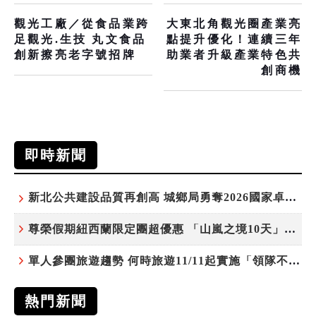
觀光工廠／從食品業跨
大東北角觀光圈產業亮
足觀光.生技 丸文食品
點提升優化！連續三年
創新擦亮老字號招牌
助業者升級產業特色共
創商機
即時新聞
新北公共建設品質再創高 城鄉局勇奪2026國家卓越建設獎6項殊榮
尊榮假期紐西蘭限定團超優惠 「山嵐之境10天」挑戰市場最高CP值
單人參團旅遊趨勢 何時旅遊11/11起實施「領隊不配房」 落單更免收單房差
熱門新聞