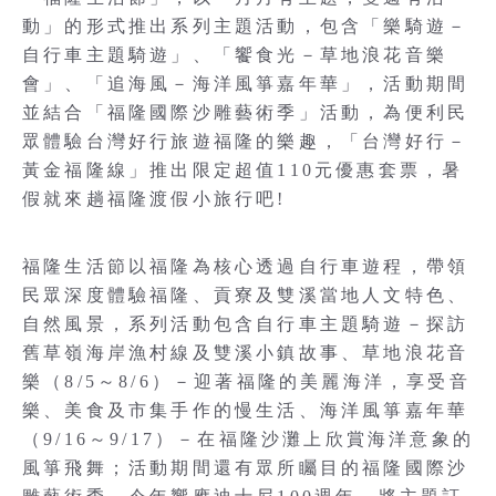
動」的形式推出系列主題活動，包含「樂騎遊－
自行車主題騎遊」、「饗食光－草地浪花音樂
會」、「追海風－海洋風箏嘉年華」，活動期間
並結合「福隆國際沙雕藝術季」活動，為便利民
眾體驗台灣好行旅遊福隆的樂趣，「台灣好行－
黃金福隆線」推出限定超值110元優惠套票，暑
假就來趟福隆渡假小旅行吧!
福隆生活節以福隆為核心透過自行車遊程，帶領
民眾深度體驗福隆、貢寮及雙溪當地人文特色、
自然風景，系列活動包含自行車主題騎遊－探訪
舊草嶺海岸漁村線及雙溪小鎮故事、草地浪花音
樂（8/5～8/6）－迎著福隆的美麗海洋，享受音
樂、美食及市集手作的慢生活、海洋風箏嘉年華
（9/16～9/17）－在福隆沙灘上欣賞海洋意象的
風箏飛舞；活動期間還有眾所矚目的福隆國際沙