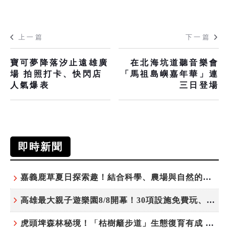
上一篇
下一篇
寶可夢降落汐止遠雄廣
在北海坑道聽音樂會
場 拍照打卡、快閃店
「馬祖島嶼嘉年華」連
人氣爆表
三日登場
即時新聞
嘉義鹿草夏日探索趣！結合科學、農場與自然的親子小旅行
高雄最大親子遊樂園8/8開幕！30項設施免費玩、YOYO家族嗨翻暑假
虎頭埤森林秘境！「枯樹籬步道」生態復育有成 走進大自然生命教室